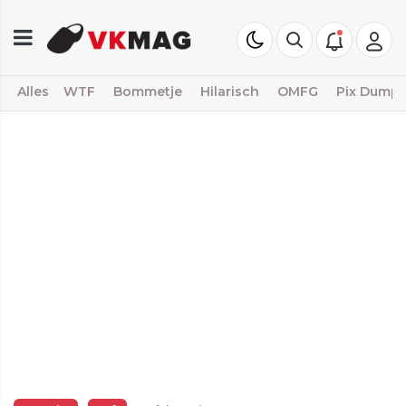
Alles
WTF
Bommetje
Hilarisch
OMFG
Pix Dump