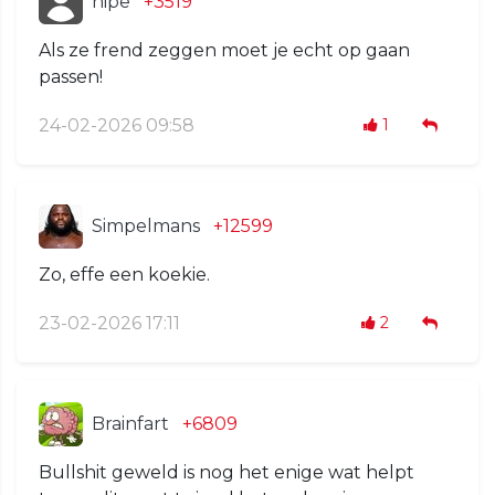
nipe
+3519
Als ze frend zeggen moet je echt op gaan
passen!
24-02-2026 09:58
1
Simpelmans
+12599
Zo, effe een koekie.
23-02-2026 17:11
2
Brainfart
+6809
Bullshit geweld is nog het enige wat helpt