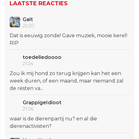
LAATSTE REACTIES
Gait
22:20
Dat is eeuwig zonde! Gave muziek, mooie kerel!
RIP
toedeliedoooo
21:24
Zou ik mij hond zo terug krijgen kan het een
week duren, of een maand, maar niemand zal
de resten va...
GrappigeIdioot
21:06
waar is de dierenpartij nu? en al die
dierenactivisten?