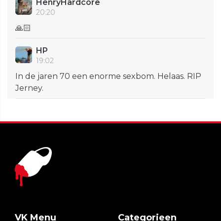
HenryHardcore
20:20
🙏🏻
HP
19:02
In de jaren 70 een enorme sexbom. Helaas. RIP
Jerney.
VK Menu
Categorieen