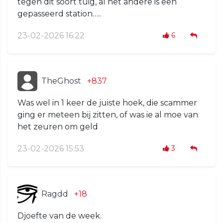
tegen dit soort tuig, al het andere is een
gepasseerd station…..
23-02-2026 16:22
6
TheGhost
+837
Was wel in 1 keer de juiste hoek, die scammer
ging er meteen bij zitten, of was ie al moe van
het zeuren om geld
23-02-2026 15:53
3
Ragdd
+18
Djoefte van de week.