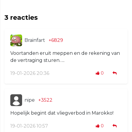
3
reacties
Brainfart
+6829
Voortanden eruit meppen en de rekening van
de vertraging sturen…..
19-01-2026 20:36
0
nipe
+3522
Hopelijk begint dat vliegverbod in Marokko!
19-01-2026 10:57
0