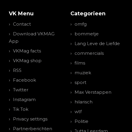
VK Menu
Categorieen
Contact
omfg
Download VKMAG
bommetje
App
Lang Leve de Liefde
VKMag facts
commercials
VKMag shop
films
RSS
muziek
Facebook
sport
Twitter
Max Verstappen
Instagram
hilarisch
Tik Tok
wtf
Privacy settings
Politie
Partnerberichten
Jutta Leerdam