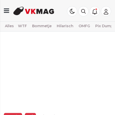
Alles
WTF
Bommetje
Hilarisch
OMFG
Pix Dump