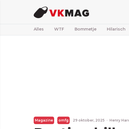
Alles
WTF
Bommetje
Hilarisch
Magazine
omfg
29 oktober, 2025
·
Henry Har