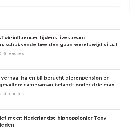
Tok-influencer tijdens livestream
: schokkende beelden gaan wereldwijd viraal
6 reacties
verhaal halen bij berucht dierenpension en
ngevallen: cameraman belandt onder drie man
4 reacties
 niet meer: Nederlandse hiphoppionier Tony
rleden