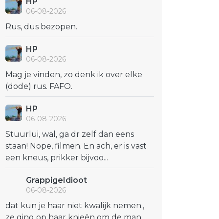
HP
06-08-2026
Rus, dus bezopen.
HP
06-08-2026
Mag je vinden, zo denk ik over elke
(dode) rus. FAFO.
HP
06-08-2026
Stuurlui, wal, ga dr zelf dan eens
staan! Nope, filmen. En ach, er is vast
een kneus, prikker bijvoo...
GrappigeIdioot
06-08-2026
dat kun je haar niet kwalijk nemen.,
ze ging op haar knieën om de man