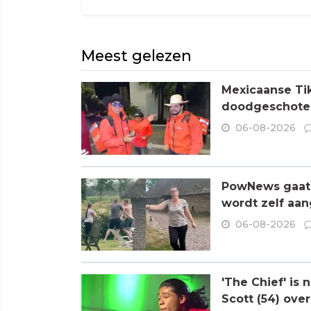
Meest gelezen
Mexicaanse Tik
doodgeschoten
06-08-2026
PowNews gaat 
wordt zelf aa
06-08-2026
'The Chief' is
Scott (54) ove