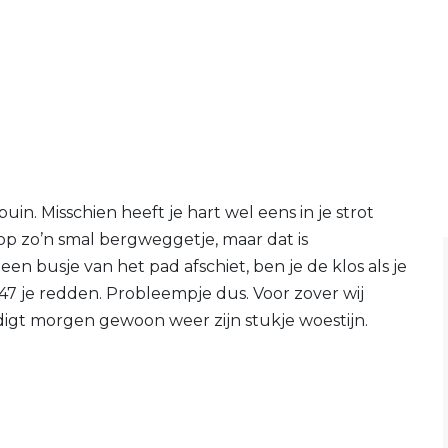
puin. Misschien heeft je hart wel eens in je strot
, op zo’n smal bergweggetje, maar dat is
r een busje van het pad afschiet, ben je de klos als je
7 je redden. Probleempje dus. Voor zover wij
edigt morgen gewoon weer zijn stukje woestijn.