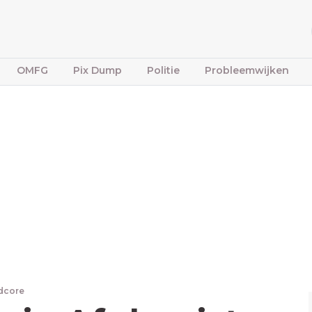
OMFG
Pix Dump
Politie
Probleemwijken
dcore