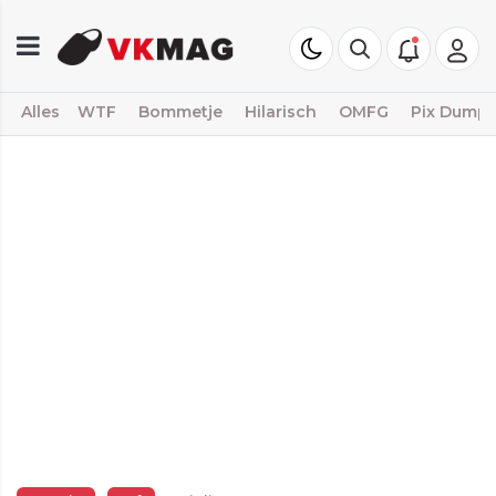
Alles
WTF
Bommetje
Hilarisch
OMFG
Pix Dump