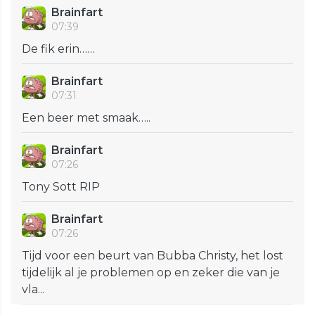
Brainfart
07:39
De fik erin……
Brainfart
07:31
Een beer met smaak…..
Brainfart
07:26
Tony Sott RIP
Brainfart
07:26
Tijd voor een beurt van Bubba Christy, het lost
tijdelijk al je problemen op en zeker die van je
vla...