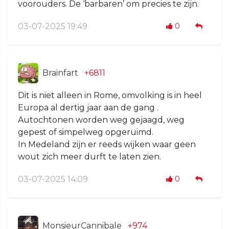
voorouders. De ‘barbaren’ om precies te zijn.
03-07-2025 19:49
0
Brainfart
+6811
Dit is niet alleen in Rome, omvolking is in heel
Europa al dertig jaar aan de gang .
Autochtonen worden weg gejaagd, weg
gepest of simpelweg opgeruimd.
In Medeland zijn er reeds wijken waar geen
wout zich meer durft te laten zien.
03-07-2025 14:09
0
MonsieurCannibale
+974