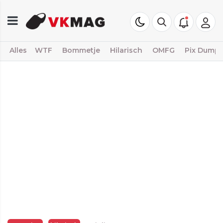
Alles
WTF
Bommetje
Hilarisch
OMFG
Pix Dump