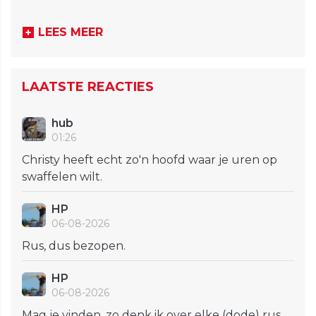
LEES MEER
LAATSTE REACTIES
hub
01:26
Christy heeft echt zo'n hoofd waar je uren op
swaffelen wilt.
HP
06-08-2026
Rus, dus bezopen.
HP
06-08-2026
Mag je vinden, zo denk ik over elke (dode) rus.