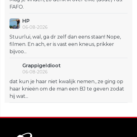
FAFO.
HP
06-08-2026
Stuurlui, wal, ga dr zelf dan eens staan! Nope,
filmen. En ach, er is vast een kneus, prikker
bijvoo...
GrappigeIdioot
06-08-2026
dat kun je haar niet kwalijk nemen., ze ging op
haar knieën om de man een BJ te geven zodat
hij wat...