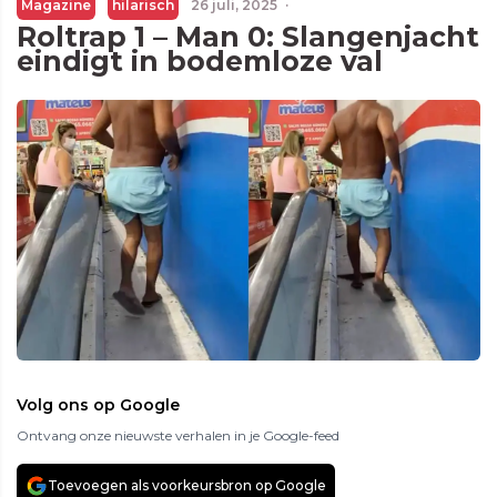
Magazine
hilarisch
26 juli, 2025
·
Roltrap 1 – Man 0: Slangenjacht
eindigt in bodemloze val
Volg ons op Google
Ontvang onze nieuwste verhalen in je Google-feed
Toevoegen als voorkeursbron op Google