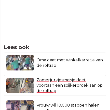
Lees ook
Oma gaat met winkelkarretje van
de roltrap
Zomerjurkjesmeisje doet
voortaan een spijkerbroek aan op
de roltrap
Vrouw wil 10.000 stappen halen