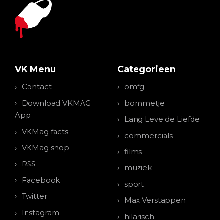
VK Menu
Categorieen
Contact
omfg
Download VKMAG
bommetje
App
Lang Leve de Liefde
VKMag facts
commercials
VKMag shop
films
RSS
muziek
Facebook
sport
Twitter
Max Verstappen
Instagram
hilarisch