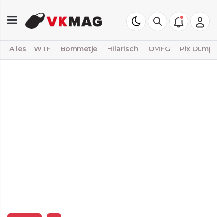
Alles
WTF
Bommetje
Hilarisch
OMFG
Pix Dump