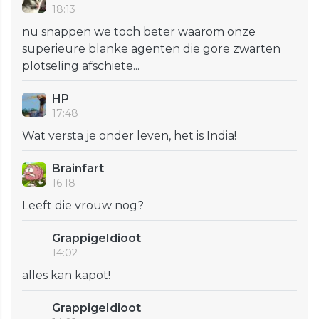
18:13
nu snappen we toch beter waarom onze
superieure blanke agenten die gore zwarten
plotseling afschiete...
HP
17:48
Wat versta je onder leven, het is India!
Brainfart
16:18
Leeft die vrouw nog?
GrappigeIdioot
14:02
alles kan kapot!
GrappigeIdioot