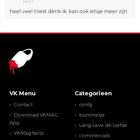
14:01
heel veel triest denk ik. kan ook ietsje meer zijn
VK Menu
Categorieen
Contact
omfg
Download VKMAG
bommetje
App
Lang Leve de Liefde
VKMag facts
commercials