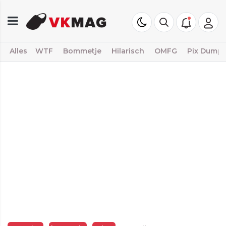
Alles
WTF
Bommetje
Hilarisch
OMFG
Pix Dump