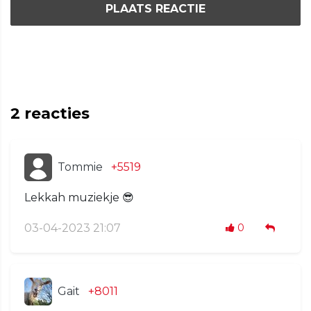
PLAATS REACTIE
2
reacties
Tommie
+5519
Lekkah muziekje 😎
03-04-2023 21:07
0
Gait
+8011