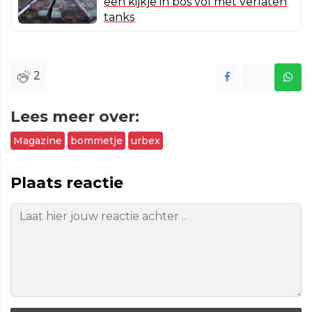
een kijkje in bos vol met verlaten
tanks
2
Lees meer over:
Magazine
bommetje
urbex
Plaats reactie