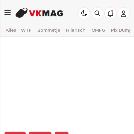
Alles
WTF
Bommetje
Hilarisch
OMFG
Pix Dump