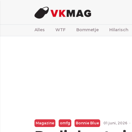
Alles
WTF
Bommetje
Hilarisch
Magazine
omfg
Bonnie Blue
01 juni, 2026
·