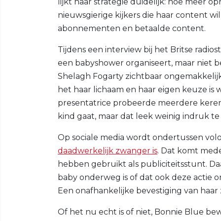
lijkt haar strategie duidelijk: hoe meer
nieuwsgierige kijkers die haar content wil
abonnementen en betaalde content.
Tijdens een interview bij het Britse radi
een babyshower organiseert, maar niet bep
Shelagh Fogarty zichtbaar ongemakkelijk
het haar lichaam en haar eigen keuze is 
presentatrice probeerde meerdere kere
kind gaat, maar dat leek weinig indruk t
Op sociale media wordt ondertussen vol
daadwerkelijk zwanger is
. Dat komt mede
hebben gebruikt als publiciteitsstunt. D
baby onderweg is of dat ook deze actie
Een onafhankelijke bevestiging van haar 
Of het nu echt is of niet, Bonnie Blue be