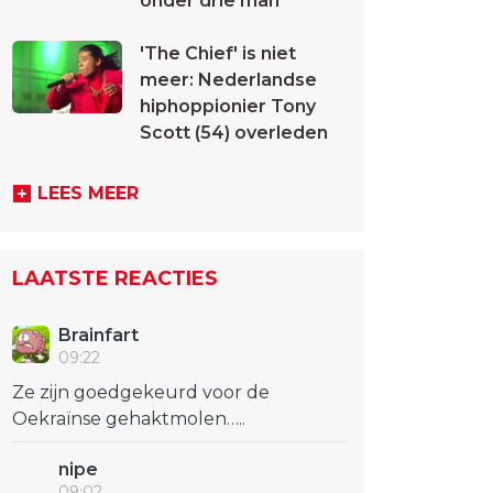
onder drie man
'The Chief' is niet
meer: Nederlandse
hiphoppionier Tony
Scott (54) overleden
LEES MEER
LAATSTE REACTIES
Brainfart
09:22
Ze zijn goedgekeurd voor de
Oekraïnse gehaktmolen…..
nipe
09:02