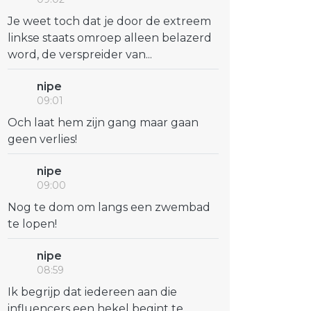
Je weet toch dat je door de extreem
linkse staats omroep alleen belazerd
word, de verspreider van...
nipe
09:01
Och laat hem zijn gang maar gaan
geen verlies!
nipe
09:00
Nog te dom om langs een zwembad
te lopen!
nipe
08:59
Ik begrijp dat iedereen aan die
influencers een hekel begint te