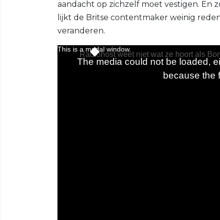
aandacht op zichzelf moet vestigen. En z
lijkt de Britse contentmaker weinig red
veranderen.