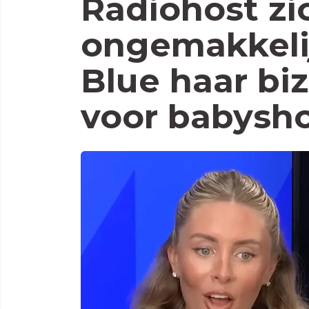
Radiohost zi
ongemakkelij
Blue haar bi
voor babysh