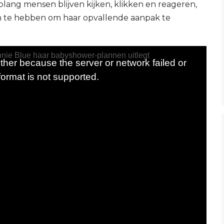
olang mensen blijven kijken, klikken en reageren,
en te hebben om haar opvallende aanpak te