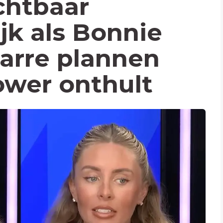
chtbaar
k als Bonnie
zarre plannen
ower onthult