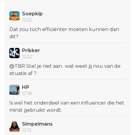
Soepkip
12:22
Dat zou toch efficiënter moeten kunnen dan
dit?
Prikker
12:22
@TBR Stel je niet aan.. wat weet jij nou van de
situatie af ?
HP
12:18
Is wel het onderdeel van een influencer die het
minst gebruikt wordt.
Simpelmans
12:13