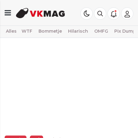
Alles
WTF
Bommetje
Hilarisch
OMFG
Pix Dump