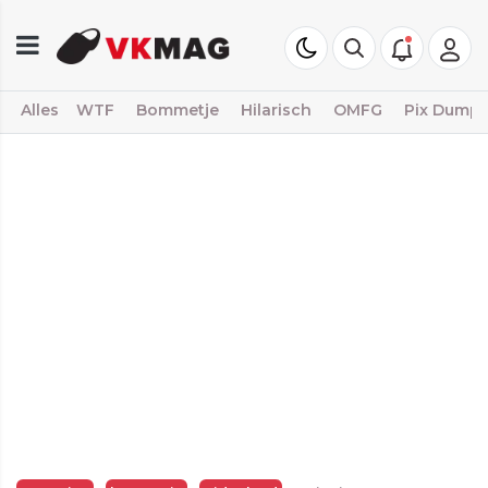
Alles
WTF
Bommetje
Hilarisch
OMFG
Pix Dump