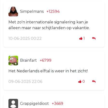
Simpelmans
+12594
Met zo'n internationale signalering kan je
alleen maar naar schijtlanden op vakantie.
10-06-2025 00:22
1
Brainfart
+6799
Het Nederlands elftal is weer in het zicht!
09-06-2025 22:06
0
GrappigeIdioot
+3669