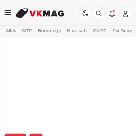
Alles
WTF
Bommetje
Hilarisch
OMFG
Pix Dump