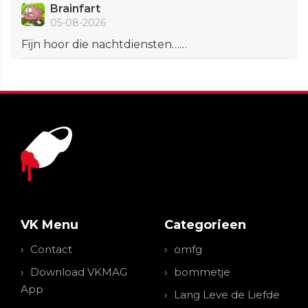
Brainfart
05-08-2026
Fijn hoor die nachtdiensten……
VK Menu
Categorieen
Contact
omfg
Download VKMAG
bommetje
App
Lang Leve de Liefde