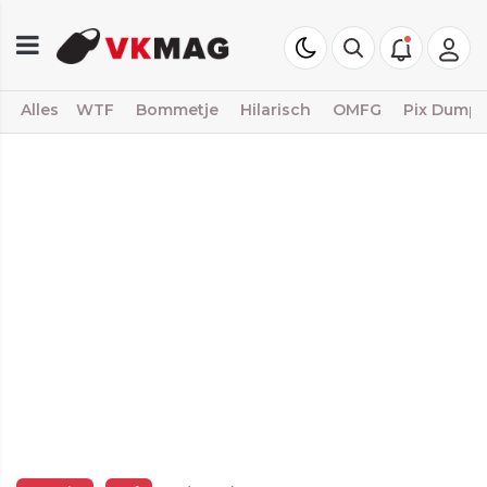
Alles
WTF
Bommetje
Hilarisch
OMFG
Pix Dump