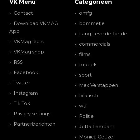
VK Menu
Categorieen
Contact
omfg
Download VKMAG
bommetje
App
Lang Leve de Liefde
VKMag facts
commercials
VKMag shop
films
RSS
muziek
Facebook
sport
Twitter
Max Verstappen
Instagram
hilarisch
Tik Tok
wtf
Privacy settings
Politie
Partnerberichten
Jutta Leerdam
Monica Geuze