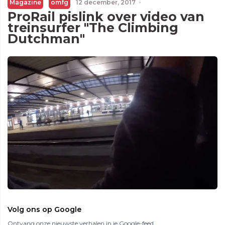
Magazine
omfg
12 december, 2017
·
ProRail pislink over video van
treinsurfer "The Climbing
Dutchman"
Volg ons op Google
Ontvang onze nieuwste verhalen in je Google-feed