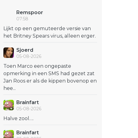
Remspoor
07:58
Lijkt op een gemuteerde versie van
het Britney Spears virus, alleen erger.
Sjoerd
05-08-2026
Toen Marco een ongepaste
opmerking in een SMS had gezet zat
Jan Roos er als de kippen bovenop en
hee...
Brainfart
05-08-2026
Halve zool….
Brainfart