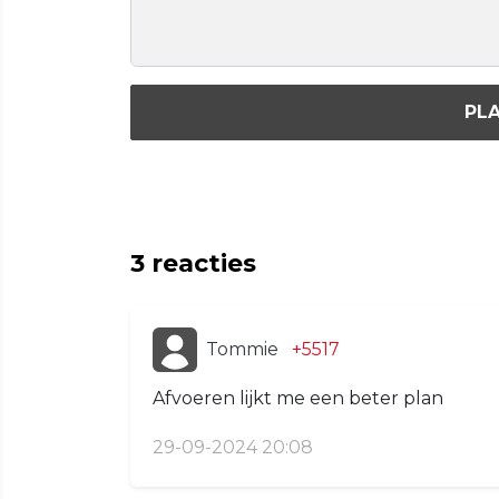
PLA
3
reacties
Tommie
+5517
Afvoeren lijkt me een beter plan
29-09-2024 20:08