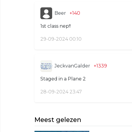
Beer
+140
1st class nep!!
29-09-2024 00:10
JeckvanGalder
+1339
Staged in a Plane 2
28-09-2024 23:47
Meest gelezen