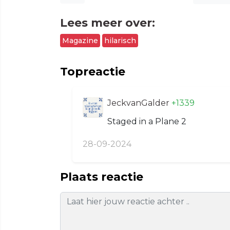
Lees meer over:
Magazine
hilarisch
Topreactie
JeckvanGalder
+1339
Staged in a Plane 2
28-09-2024
Plaats reactie