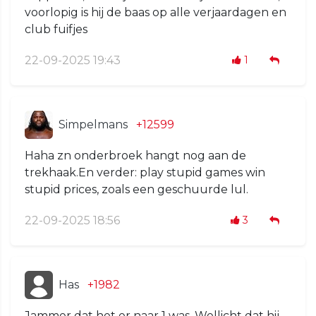
voorlopig is hij de baas op alle verjaardagen en
club fuifjes
22-09-2025 19:43
1
Simpelmans
+12599
Haha zn onderbroek hangt nog aan de
trekhaak.En verder: play stupid games win
stupid prices, zoals een geschuurde lul.
22-09-2025 18:56
3
Has
+1982
Jammer dat het er naar 1 was. Wellicht dat hij