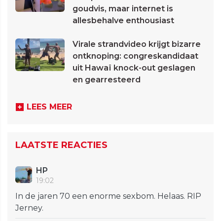
goudvis, maar internet is
allesbehalve enthousiast
Virale strandvideo krijgt bizarre
ontknoping: congreskandidaat
uit Hawaï knock-out geslagen
en gearresteerd
LEES MEER
LAATSTE REACTIES
HP
19:02
In de jaren 70 een enorme sexbom. Helaas. RIP
Jerney.