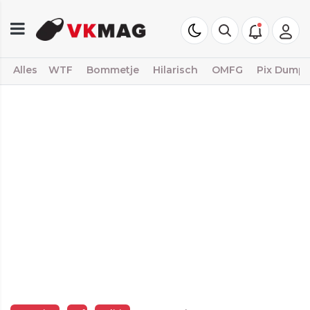
Alles
WTF
Bommetje
Hilarisch
OMFG
Pix Dump