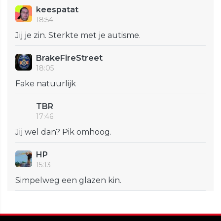
keespatat
18:54
Jij je zin. Sterkte met je autisme.
BrakeFireStreet
18:05
Fake natuurlijk
TBR
17:46
Jij wel dan? Pik omhoog.
HP
15:13
Simpelweg een glazen kin.