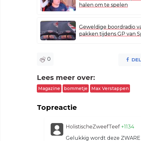
halen om te spelen
Geweldige boordradio va
pakken tijdens GP van S
0
DE
Lees meer over:
Magazine
bommetje
Max Verstappen
Topreactie
HolistischeZweefTeef
+1134
Gelukkig wordt deze ZWARE c