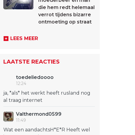
moederbeer én man
die hem redt helemaal
verrot tijdens bizarre
ontmoeting op straat
LEES MEER
LAATSTE REACTIES
toedeliedoooo
12:24
ja, *als* het werkt heeft rusland nog
al traag internet
Valthermond0599
11:49
Wat een aandachtsH*E*R Heeft wel