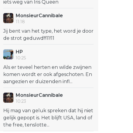
iets weg van Iris Queen
MonsieurCannibale
11:18
Jij bent van het type, het word je door
de strot geduwd!!!11!11
HP
10:25
Als er teveel herten en wilde zwijnen
komen wordt er ook afgeschoten. En
aangezien er duizenden infl...
MonsieurCannibale
10:23
Hij mag van geluk spreken dat hij niet
gelijk gepopt is. Het blijft USA, land of
the free, tenslotte...