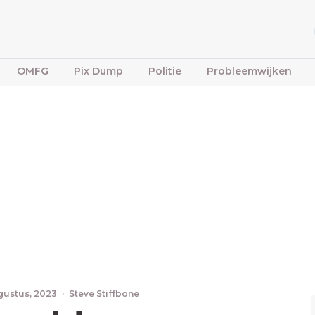
OMFG
Pix Dump
Politie
Probleemwijken
gustus, 2023
·
Steve Stiffbone