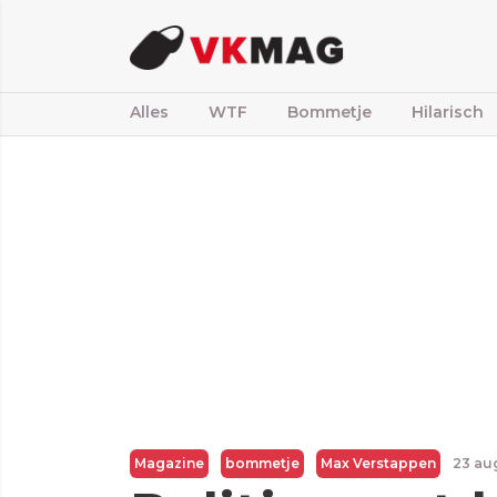
Alles
WTF
Bommetje
Hilarisch
Magazine
bommetje
Max Verstappen
23 au