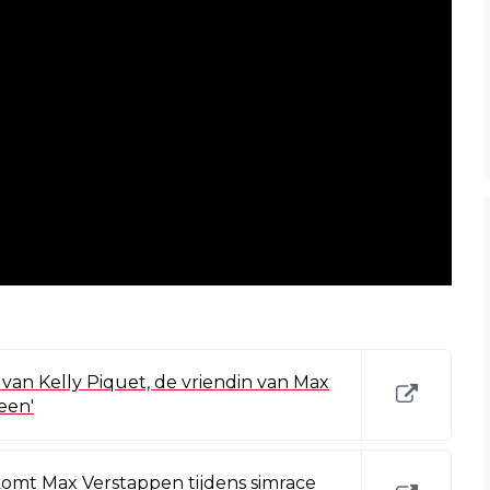
van Kelly Piquet, de vriendin van Max
 een'
omt Max Verstappen tijdens simrace