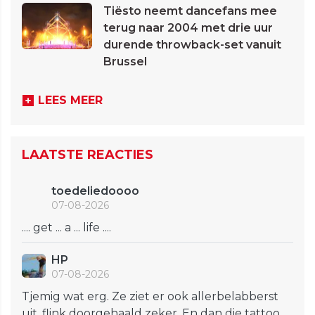
Tiësto neemt dancefans mee
terug naar 2004 met drie uur
durende throwback-set vanuit
Brussel
LEES MEER
LAATSTE REACTIES
toedeliedoooo
07-08-2026
.... get ... a ... life ....
HP
07-08-2026
Tjemig wat erg. Ze ziet er ook allerbelabberst
uit, flink doorgehaald zeker. En dan die tattoo