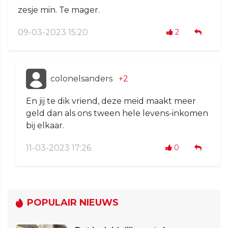
zesje min. Te mager.
09-03-2023 15:20
2
colonelsanders
+2
En jij te dik vriend, deze meid maakt meer
geld dan als ons tween hele levens-inkomen
bij elkaar.
11-03-2023 17:26
0
POPULAIR NIEUWS