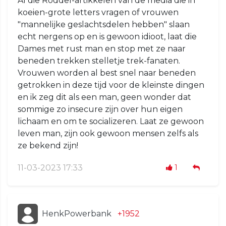
Al die Roddel-artikkelen van de media die in
koeien-grote letters vragen of vrouwen
"mannelijke geslachtsdelen hebben" slaan
echt nergens op en is gewoon idioot, laat die
Dames met rust man en stop met ze naar
beneden trekken stelletje trek-fanaten.
Vrouwen worden al best snel naar beneden
getrokken in deze tijd voor de kleinste dingen
en ik zeg dit als een man, geen wonder dat
sommige zo insecure zijn over hun eigen
lichaam en om te socializeren. Laat ze gewoon
leven man, zijn ook gewoon mensen zelfs als
ze bekend zijn!
11-03-2023 17:33
1
HenkPowerbank
+1952