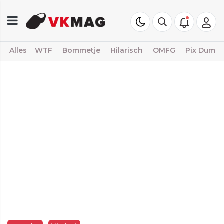
Alles
WTF
Bommetje
Hilarisch
OMFG
Pix Dump