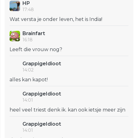
HP
17:48
Wat versta je onder leven, het is India!
Brainfart
16:18
Leeft die vrouw nog?
GrappigeIdioot
14:02
alles kan kapot!
GrappigeIdioot
14:01
heel veel triest denk ik. kan ook ietsje meer zijn
GrappigeIdioot
14:01