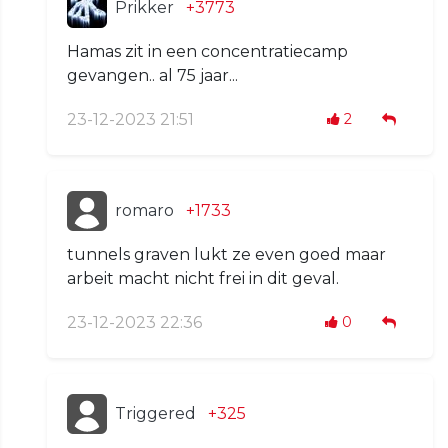
Prikker
+3773
Hamas zit in een concentratiecamp
gevangen.. al 75 jaar...
23-12-2023 21:51
2
romaro
+1733
tunnels graven lukt ze even goed maar
arbeit macht nicht frei in dit geval.
23-12-2023 22:36
0
Triggered
+325