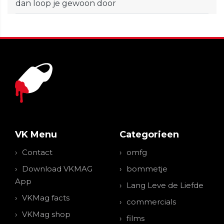
dan loop je gewoon door
VK Menu
Categorieen
Contact
omfg
Download VKMAG
bommetje
App
Lang Leve de Liefde
VKMag facts
commercials
VKMag shop
films