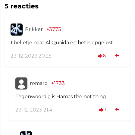
5
reacties
Prikker
+3773
1 belletje naar Al Quaida en het is opgelost...
23-12-2023 20:25
8
romaro
+1733
Tegenwoordig is Hamas the hot thing
23-12-2023 21:41
1