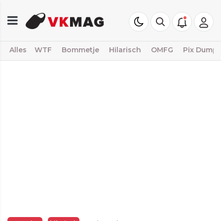
Alles
WTF
Bommetje
Hilarisch
OMFG
Pix Dump