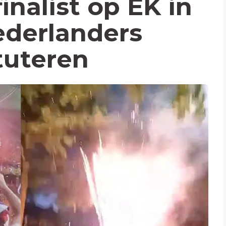
inalist op EK in
ederlanders
tuteren