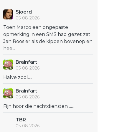
Sjoerd
05-08-2026
Toen Marco een ongepaste
opmerking in een SMS had gezet zat
Jan Roos er als de kippen bovenop en
hee...
Brainfart
05-08-2026
Halve zool….
Brainfart
05-08-2026
Fijn hoor die nachtdiensten……
TBR
05-08-2026