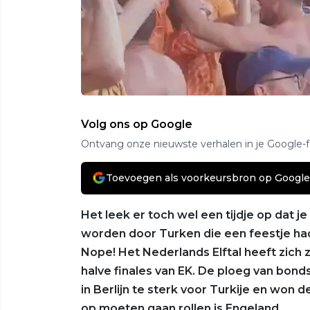
Volg ons op Google
Ontvang onze nieuwste verhalen in je Google-
Toevoegen als voorkeursbron op Google
Het leek er toch wel een tijdje op dat j
worden door Turken die een feestje hadd
Nope! Het Nederlands Elftal heeft zich 
halve finales van EK. De ploeg van bo
in Berlijn te sterk voor Turkije en won
op moeten gaan rollen is Engeland.