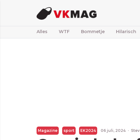
Alles
WTF
Bommetje
Hilarisch
Magazine
sport
EK2024
06 juli, 2024
·
Stev