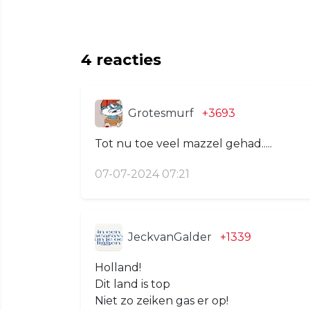
4
reacties
Grotesmurf
+3693
Tot nu toe veel mazzel gehad.....
07-07-2024 07:21
JeckvanGalder
+1339
Holland!
Dit land is top
Niet zo zeiken gas er op!