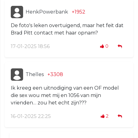
HenkPowerbank
+1952
De foto's leken overtuigend, maar het feit dat
Brad Pitt contact met haar opnam?
17-01-2025 18:56
0
Thelles
+3308
Ik kreeg een uitnodiging van een OF model
die sex wou met mij en 1056 van mijn
vrienden… zou het echt zijn???
16-01-2025 22:25
2