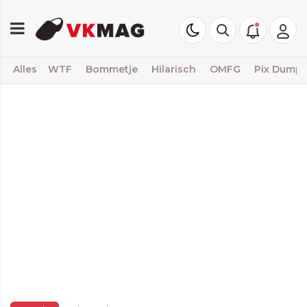
Alles
WTF
Bommetje
Hilarisch
OMFG
Pix Dump