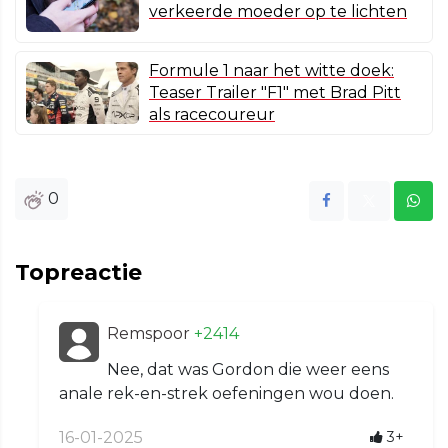
verkeerde moeder op te lichten
Formule 1 naar het witte doek:
Teaser Trailer "F1" met Brad Pitt
als racecoureur
0
Topreactie
Remspoor
+2414
Nee, dat was Gordon die weer eens
anale rek-en-strek oefeningen wou doen.
16-01-2025
3+