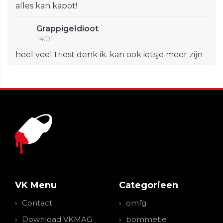
alles kan kapot!
GrappigeIdioot
14:01
heel veel triest denk ik. kan ook ietsje meer zijn
VK Menu
Categorieen
Contact
omfg
Download VKMAG
bommetje