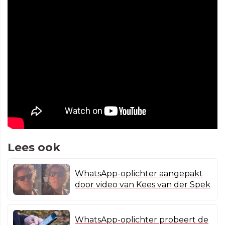
Lees ook
WhatsApp-oplichter aangepakt
door video van Kees van der Spek
WhatsApp-oplichter probeert de