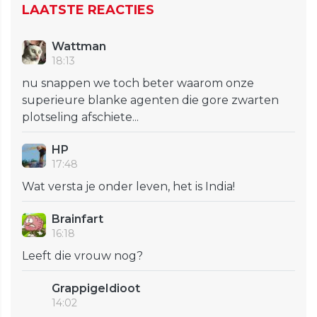
LAATSTE REACTIES
Wattman
18:13
nu snappen we toch beter waarom onze
superieure blanke agenten die gore zwarten
plotseling afschiete...
HP
17:48
Wat versta je onder leven, het is India!
Brainfart
16:18
Leeft die vrouw nog?
GrappigeIdioot
14:02