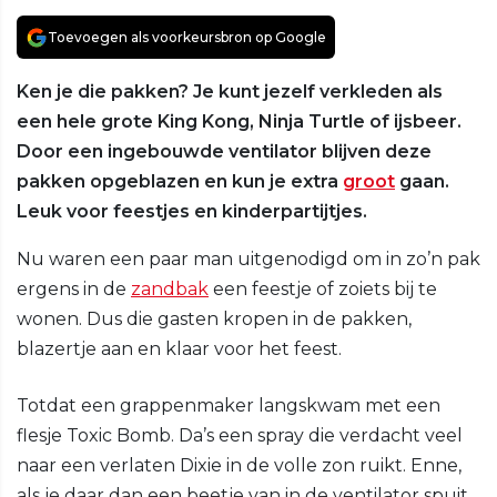
Toevoegen als voorkeursbron op Google
Ken je die pakken? Je kunt jezelf verkleden als
een hele grote King Kong, Ninja Turtle of ijsbeer.
Door een ingebouwde ventilator blijven deze
pakken opgeblazen en kun je extra
groot
gaan.
Leuk voor feestjes en kinderpartijtjes.
Nu waren een paar man uitgenodigd om in zo’n pak
ergens in de
zandbak
een feestje of zoiets bij te
wonen. Dus die gasten kropen in de pakken,
blazertje aan en klaar voor het feest.
Totdat een grappenmaker langskwam met een
flesje Toxic Bomb. Da’s een spray die verdacht veel
naar een verlaten Dixie in de volle zon ruikt. Enne,
als je daar dan een beetje van in de ventilator spuit…