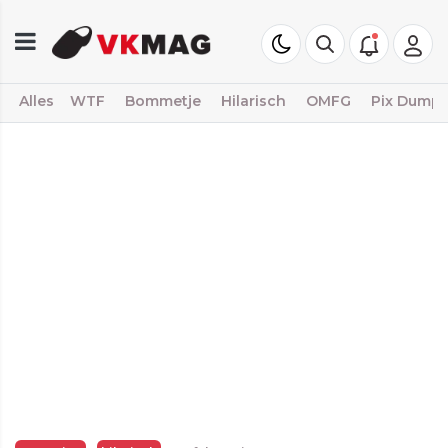
Alles
WTF
Bommetje
Hilarisch
OMFG
Pix Dump