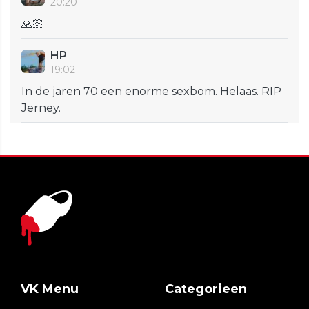
20:20
🙏🏻
HP
19:02
In de jaren 70 een enorme sexbom. Helaas. RIP
Jerney.
VK Menu
Categorieen