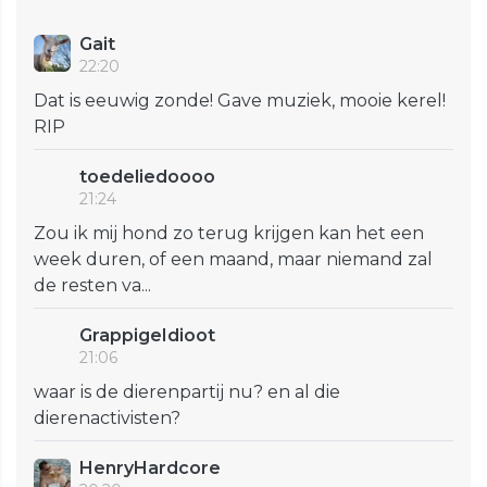
Gait
22:20
Dat is eeuwig zonde! Gave muziek, mooie kerel!
RIP
toedeliedoooo
21:24
Zou ik mij hond zo terug krijgen kan het een
week duren, of een maand, maar niemand zal
de resten va...
GrappigeIdioot
21:06
waar is de dierenpartij nu? en al die
dierenactivisten?
HenryHardcore