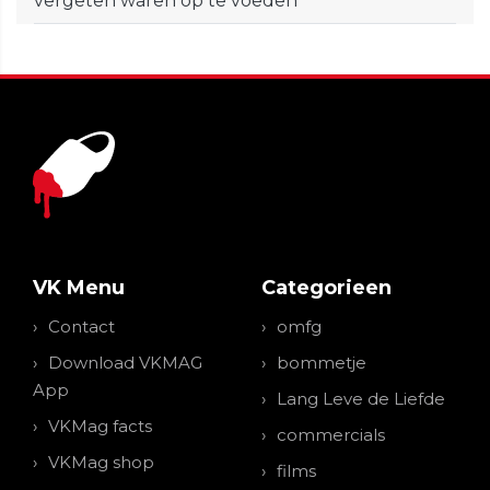
vergeten waren op te voeden
VK Menu
Categorieen
Contact
omfg
Download VKMAG
bommetje
App
Lang Leve de Liefde
VKMag facts
commercials
VKMag shop
films