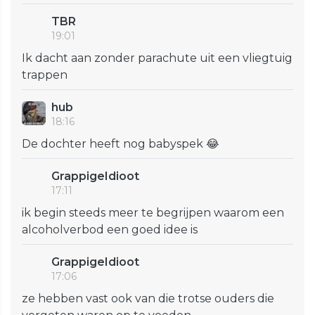
TBR
19:01
Ik dacht aan zonder parachute uit een vliegtuig
trappen
hub
18:16
De dochter heeft nog babyspek 😂
GrappigeIdioot
17:11
ik begin steeds meer te begrijpen waarom een
alcoholverbod een goed idee is
GrappigeIdioot
17:06
ze hebben vast ook van die trotse ouders die