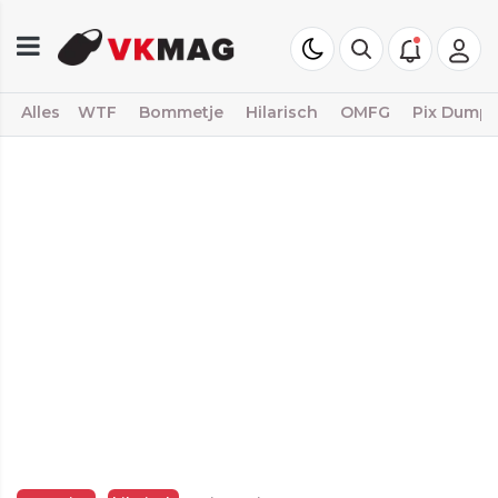
Alles
WTF
Bommetje
Hilarisch
OMFG
Pix Dump