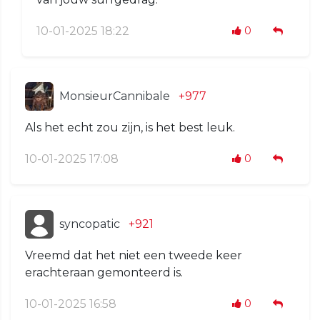
10-01-2025 18:22
0
MonsieurCannibale
+977
Als het echt zou zijn, is het best leuk.
10-01-2025 17:08
0
syncopatic
+921
Vreemd dat het niet een tweede keer
erachteraan gemonteerd is.
10-01-2025 16:58
0