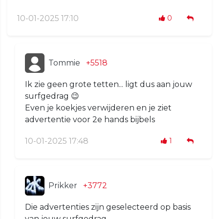
10-01-2025 17:10
0
Tommie
+5518
Ik zie geen grote tetten... ligt dus aan jouw
surfgedrag 😉
Even je koekjes verwijderen en je ziet
advertentie voor 2e hands bijbels
10-01-2025 17:48
1
Prikker
+3772
Die advertenties zijn geselecteerd op basis
van jouw surfgedrag.