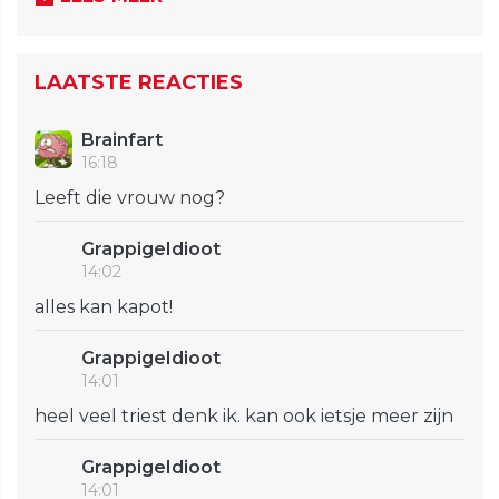
LAATSTE REACTIES
Brainfart
16:18
Leeft die vrouw nog?
GrappigeIdioot
14:02
alles kan kapot!
GrappigeIdioot
14:01
heel veel triest denk ik. kan ook ietsje meer zijn
GrappigeIdioot
14:01