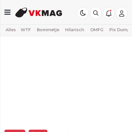
Alles
WTF
Bommetje
Hilarisch
OMFG
Pix Dump