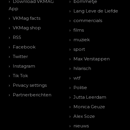
Download VKMAG
bommetje
App
Lang Leve de Liefde
VKMag facts
commercials
VKMag shop
films
RSS
muziek
Facebook
sport
Twitter
Max Verstappen
Instagram
hilarisch
Tik Tok
wtf
Privacy settings
Politie
Partnerberichten
Jutta Leerdam
Monica Geuze
Alex Soze
nieuws