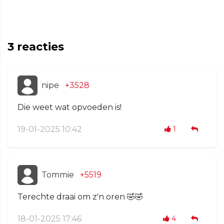
3
reacties
nipe
+3528
Die weet wat opvoeden is!
19-01-2025 10:42
1
Tommie
+5519
Terechte draai om z'n oren 🤣🤣
18-01-2025 17:46
4