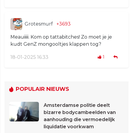
Grotesmurf
+3693
Meauiiiii. Kom op tattabitches! Zo moet je je
kudt GenZ mongooltjes klappen tog?
18-01-2025 16:33
1
POPULAIR NIEUWS
Amsterdamse politie deelt
bizarre bodycambeelden van
aanhouding die vermoedelijk
liquidatie voorkwam