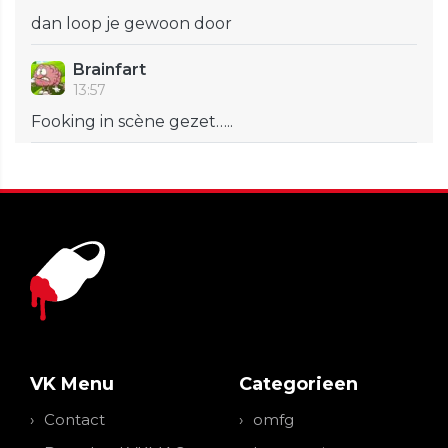
dan loop je gewoon door
Brainfart
13:57
Fooking in scène gezet…..
VK Menu
Categorieen
Contact
omfg