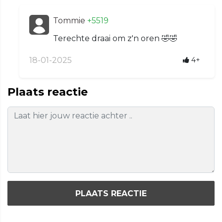
Tommie
+5519
Terechte draai om z'n oren 🤣🤣
18-01-2025
4+
Plaats reactie
PLAATS REACTIE