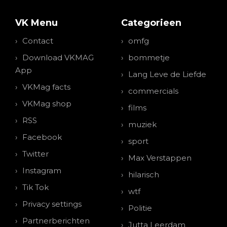
VK Menu
Categorieen
Contact
omfg
Download VKMAG
bommetje
App
Lang Leve de Liefde
VKMag facts
commercials
VKMag shop
films
RSS
muziek
Facebook
sport
Twitter
Max Verstappen
Instagram
hilarisch
Tik Tok
wtf
Privacy settings
Politie
Partnerberichten
Jutta Leerdam