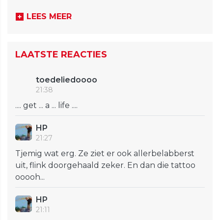
LEES MEER
LAATSTE REACTIES
toedeliedoooo
21:38
.... get ... a ... life ....
HP
21:27
Tjemig wat erg. Ze ziet er ook allerbelabberst
uit, flink doorgehaald zeker. En dan die tattoo
ooooh...
HP
21:11