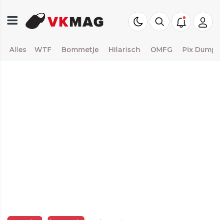
Alles
WTF
Bommetje
Hilarisch
OMFG
Pix Dump