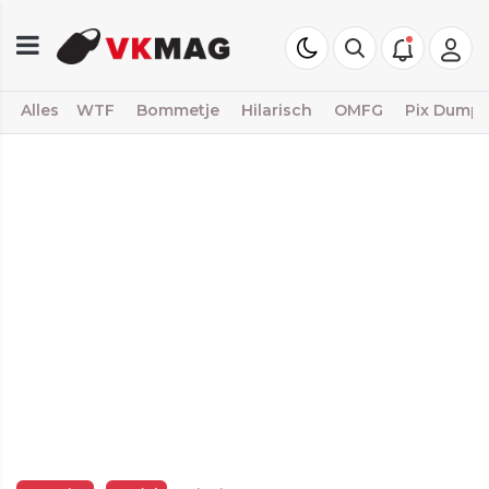
Alles
WTF
Bommetje
Hilarisch
OMFG
Pix Dump