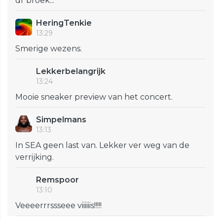
dr broek...
HeringTenkie
13:29
Smerige wezens.
Lekkerbelangrijk
13:24
Mooie sneaker preview van het concert.
Simpelmans
13:13
In SEA geen last van. Lekker ver weg van de
verrijking.
Remspoor
13:10
Veeeerrrssseee viiiiiis!!!!!