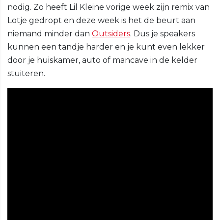
nodig. Zo heeft Lil Kleine vorige week zijn remix van
Lotje gedropt en deze week is het de beurt aan
niemand minder dan
Outsiders
. Dus je speakers
kunnen een tandje harder en je kunt even lekker
door je huiskamer, auto of mancave in de kelder
stuiteren.