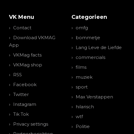
VK Menu
Categorieen
Contact
omfg
Download VKMAG
bommetje
App
Lang Leve de Liefde
VKMag facts
commercials
VKMag shop
films
RSS
muziek
Facebook
sport
Twitter
Max Verstappen
Instagram
hilarisch
Tik Tok
wtf
Privacy settings
Politie
Partnerberichten