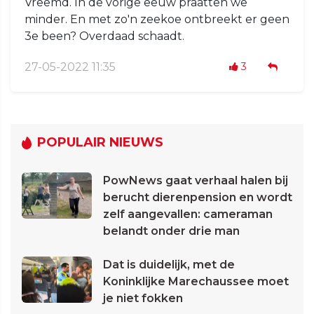
Vreemd. In de vorige eeuw praatten we
minder. En met zo'n zeekoe ontbreekt er geen
3e been? Overdaad schaadt.
27-05-2022 11:35
3
POPULAIR NIEUWS
PowNews gaat verhaal halen bij
berucht dierenpension en wordt
zelf aangevallen: cameraman
belandt onder drie man
Dat is duidelijk, met de
Koninklijke Marechaussee moet
je niet fokken