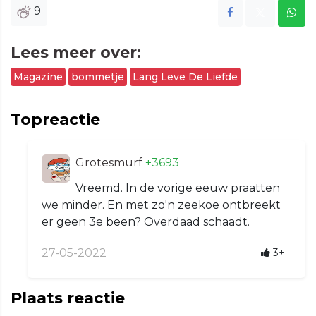
9
Lees meer over:
Magazine
bommetje
Lang Leve De Liefde
Topreactie
Grotesmurf
+3693
Vreemd. In de vorige eeuw praatten
we minder. En met zo'n zeekoe ontbreekt
er geen 3e been? Overdaad schaadt.
27-05-2022
3+
Plaats reactie