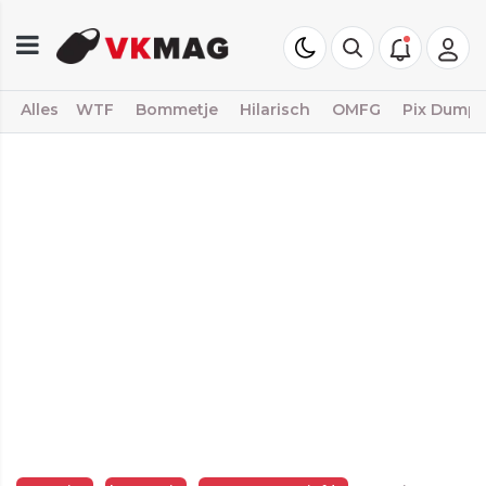
Alles
WTF
Bommetje
Hilarisch
OMFG
Pix Dump