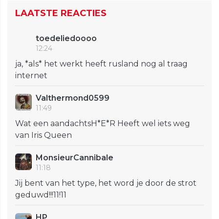
LAATSTE REACTIES
toedeliedoooo
12:24
ja, *als* het werkt heeft rusland nog al traag
internet
Valthermond0599
11:49
Wat een aandachtsH*E*R Heeft wel iets weg
van Iris Queen
MonsieurCannibale
11:18
Jij bent van het type, het word je door de strot
geduwd!!!11!11
HP