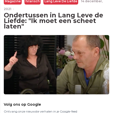
Magazine
hilarisch
Lang Leve De Liefde
14 december,
2021
·
Ondertussen in Lang Leve de
Liefde: "Ik moet een scheet
laten"
Volg ons op Google
Ontvang onze nieuwste verhalen in je Google-feed