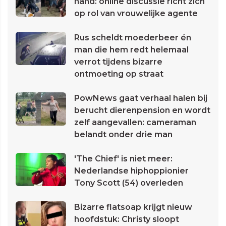
hand: online discussie richt zich
op rol van vrouwelijke agente
Rus scheldt moederbeer én
man die hem redt helemaal
verrot tijdens bizarre
ontmoeting op straat
PowNews gaat verhaal halen bij
berucht dierenpension en wordt
zelf aangevallen: cameraman
belandt onder drie man
'The Chief' is niet meer:
Nederlandse hiphoppionier
Tony Scott (54) overleden
Bizarre flatsoap krijgt nieuw
hoofdstuk: Christy sloopt