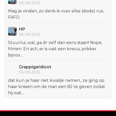
06-08-2026
Mag je vinden, zo denk ik over elke (dode) rus.
FAFO.
HP
06-08-2026
Stuurlui, wal, ga dr zelf dan eens staan! Nope,
filmen. En ach, er is vast een kneus, prikker
bijvoo...
GrappigeIdioot
06-08-2026
dat kun je haar niet kwalijk nemen., ze ging op
haar knieën om de man een BJ te geven zodat
hij wat...