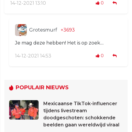
14-12-2021 13:10
0
Grotesmurf
+3693
Je mag deze hebben! Het is op zoek....
14-12-2021 14:53
0
POPULAIR NIEUWS
Mexicaanse TikTok-influencer
tijdens livestream
doodgeschoten: schokkende
beelden gaan wereldwijd viraal