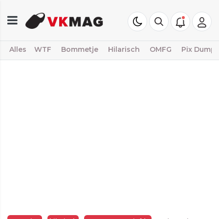
Alles
WTF
Bommetje
Hilarisch
OMFG
Pix Dump