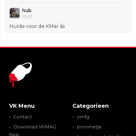
hub
19:33
Hulde voor de KMar 👍
VK Menu
Categorieen
Contact
omfg
Download VKMAG
bommetje
App