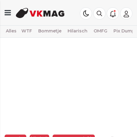
Alles
WTF
Bommetje
Hilarisch
OMFG
Pix Dump