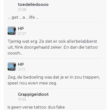
toedeliedoooo
21:38
.... get ... a ... life ....
HP
21:27
Tjemig wat erg. Ze ziet er ook allerbelabberst
uit, flink doorgehaald zeker. En dan die tattoo
ooooh...
HP
21:11
Zeg, de bedoeling was dat je er in zou trappen,
speel nou even mee zeg.
GrappigeIdioot
19:35
is geen verse tattoo. dus fake