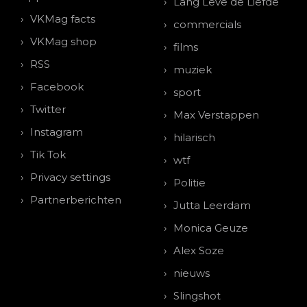
Lang Leve de Liefde
VKMag facts
commercials
VKMag shop
films
RSS
muziek
Facebook
sport
Twitter
Max Verstappen
Instagram
hilarisch
Tik Tok
wtf
Privacy settings
Politie
Partnerberichten
Jutta Leerdam
Monica Geuze
Alex Soze
nieuws
Slingshot