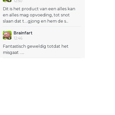
12:50
Dit is het product van een alles kan
en alles mag opvoeding, tot snot
slaan dat t….gjong en hem de s...
Brainfart
12:46
Fantastisch geweldig totdat het
misgaat …..