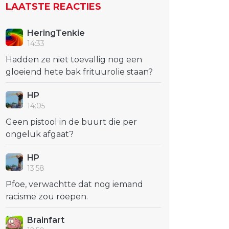
LAATSTE REACTIES
HeringTenkie
14:33
Hadden ze niet toevallig nog een
gloeiend hete bak frituurolie staan?
HP
14:05
Geen pistool in de buurt die per
ongeluk afgaat?
HP
13:58
Pfoe, verwachtte dat nog iemand
racisme zou roepen.
Brainfart