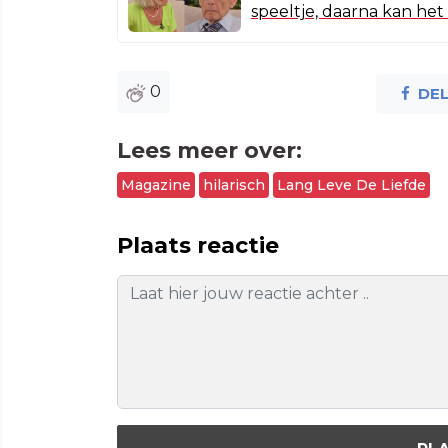
speeltje, daarna kan het 
0
DE
Lees meer over:
Magazine
hilarisch
Lang Leve De Liefde
Plaats reactie