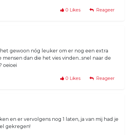
0
Likes
Reageer
 is het gewoon nóg leuker om er nog een extra
e mensen dan die het vies vinden...snel naar de
 oeioei
0
Likes
Reageer
en en er vervolgens nog 1 laten, ja van mij had je
el gekregen!