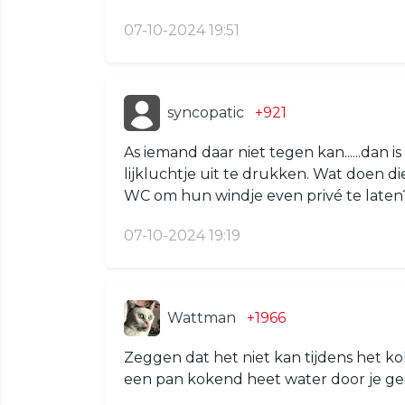
07-10-2024 19:51
syncopatic
+921
As iemand daar niet tegen kan......dan
lijkluchtje uit te drukken. Wat doen di
WC om hun windje even privé te laten?
07-10-2024 19:19
Wattman
+1966
Zeggen dat het niet kan tijdens het kok
een pan kokend heet water door je ge