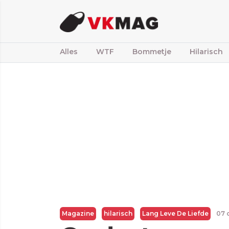
Alles
WTF
Bommetje
Hilarisch
Magazine
hilarisch
Lang Leve De Liefde
07 