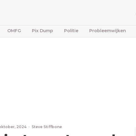
OMFG
Pix Dump
Politie
Probleemwijken
oktober, 2024
·
Steve Stiffbone