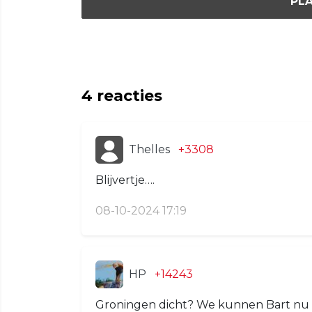
PLA
4
reacties
Thelles
+3308
Blijvertje….
08-10-2024 17:19
HP
+14243
Groningen dicht? We kunnen Bart nu 