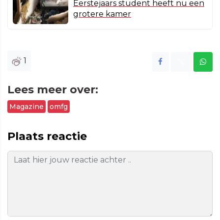
Eerstejaars student heeft nu een
grotere kamer
1
Lees meer over:
Magazine
omfg
Plaats reactie