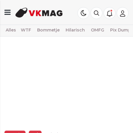
Alles
WTF
Bommetje
Hilarisch
OMFG
Pix Dump