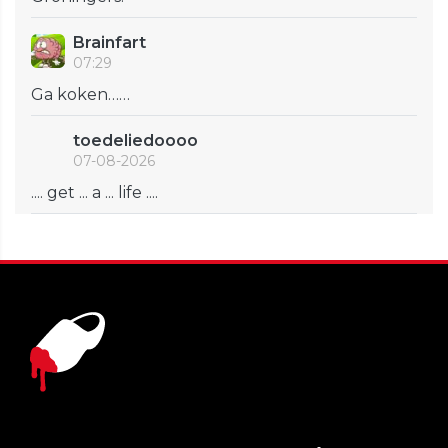
Brainfart
07:29
Ga koken……
toedeliedoooo
07-08-2026
.... get ... a ... life ....