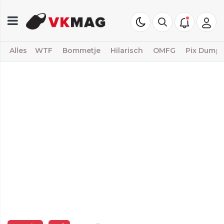
Alles
WTF
Bommetje
Hilarisch
OMFG
Pix Dump