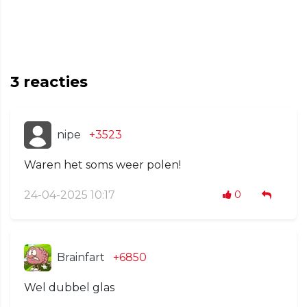
3
reacties
nipe
+3523
Waren het soms weer polen!
24-04-2025 10:17
0
Brainfart
+6850
Wel dubbel glas