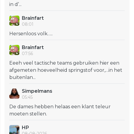
in d’...
Brainfart
08:01
Hersenloos volk…..
Brainfart
07:56
Eeeh veel tactische teams gebruiken hier een
afgemeten hoeveelheid springstof voor,…in het
buitenlan...
Simpelmans
05:45
De dames hebben helaas een klant teleur
moeten stellen.
HP
08-08-2026