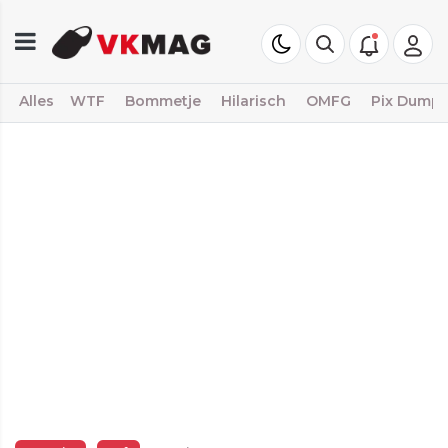
Alles
WTF
Bommetje
Hilarisch
OMFG
Pix Dump