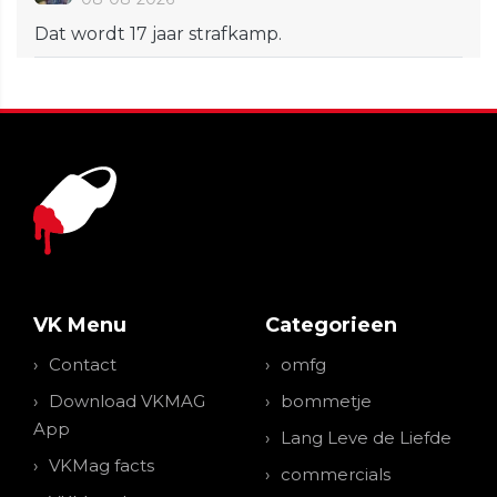
Dat wordt 17 jaar strafkamp.
VK Menu
Categorieen
Contact
omfg
Download VKMAG
bommetje
App
Lang Leve de Liefde
VKMag facts
commercials