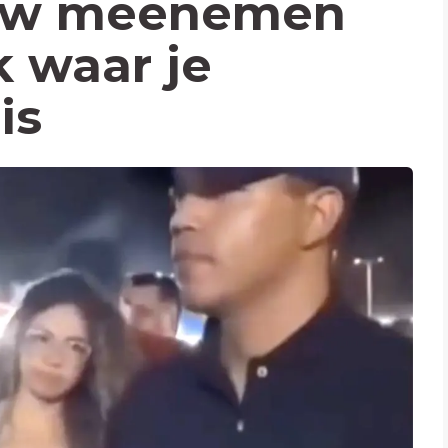
ouw meenemen
k waar je
is