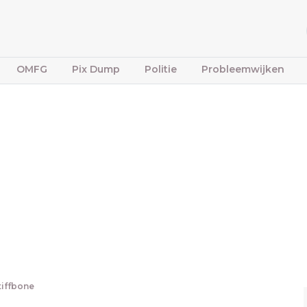
OMFG
Pix Dump
Politie
Probleemwijken
tiffbone