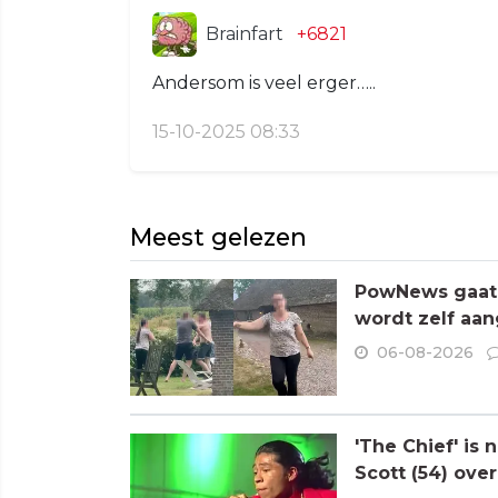
Brainfart
+6821
Andersom is veel erger…..
15-10-2025 08:33
Meest gelezen
PowNews gaat 
wordt zelf aa
06-08-2026
'The Chief' is
Scott (54) ove