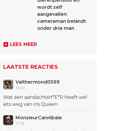
dierenpension en
wordt zelf
aangevallen:
cameraman belandt
onder drie man
LEES MEER
LAATSTE REACTIES
Valthermond0599
11:49
Wat een aandachtsH*E*R Heeft wel
iets weg van Iris Queen
MonsieurCannibale
11:18