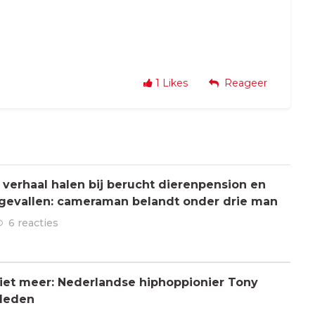
1
Likes
Reageer
verhaal halen bij berucht dierenpension en
ngevallen: cameraman belandt onder drie man
6 reacties
 niet meer: Nederlandse hiphoppionier Tony
rleden