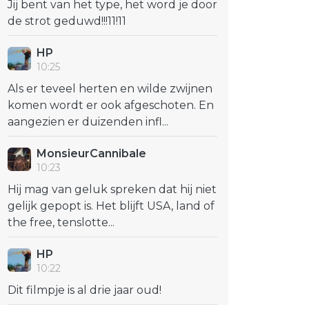
Jij bent van het type, het word je door
de strot geduwd!!!11!11
HP
10:25
Als er teveel herten en wilde zwijnen
komen wordt er ook afgeschoten. En
aangezien er duizenden infl...
MonsieurCannibale
10:23
Hij mag van geluk spreken dat hij niet
gelijk gepopt is. Het blijft USA, land of
the free, tenslotte...
HP
10:22
Dit filmpje is al drie jaar oud!