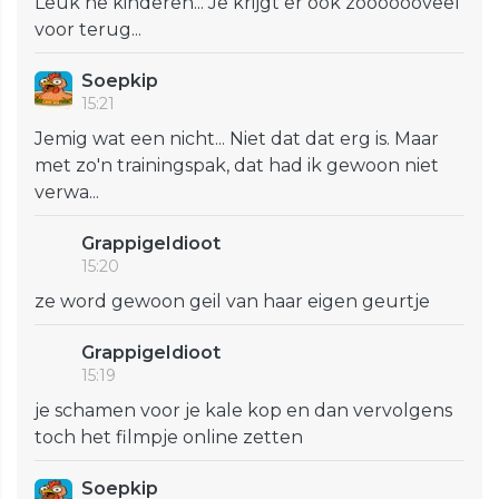
Leuk he kinderen... Je krijgt er ook zooooooveel
voor terug...
Soepkip
15:21
Jemig wat een nicht... Niet dat dat erg is. Maar
met zo'n trainingspak, dat had ik gewoon niet
verwa...
GrappigeIdioot
15:20
ze word gewoon geil van haar eigen geurtje
GrappigeIdioot
15:19
je schamen voor je kale kop en dan vervolgens
toch het filmpje online zetten
Soepkip