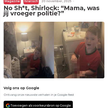
Magazine
hilarisch
20 november, 2025
·
No Sh*t, Shirlock: “Mama, was
jij vroeger politie?”
Volg ons op Google
Ontvang onze nieuwste verhalen in je Google-feed
Toevoegen als voorkeursbron op Google