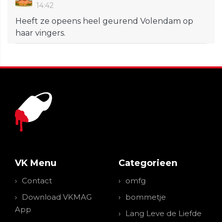
14:42
Heeft ze opeens heel geurend Volendam op
haar vingers.
VK Menu
Categorieen
Contact
omfg
Download VKMAG
bommetje
App
Lang Leve de Liefde