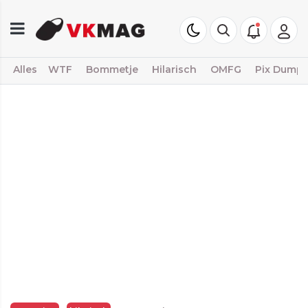
Alles
WTF
Bommetje
Hilarisch
OMFG
Pix Dump