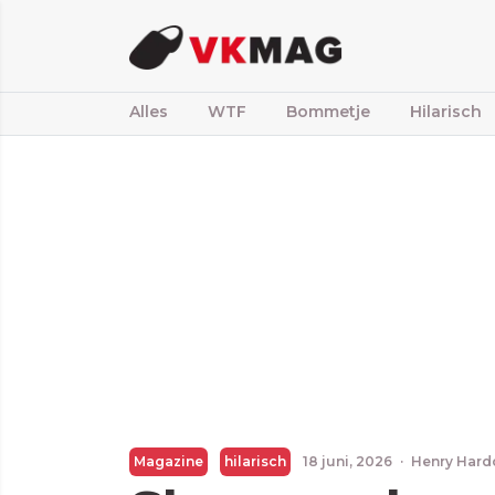
Alles
WTF
Bommetje
Hilarisch
Magazine
hilarisch
18 juni, 2026
·
Henry Hard