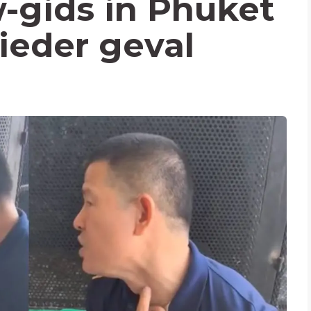
-gids in Phuket
ieder geval