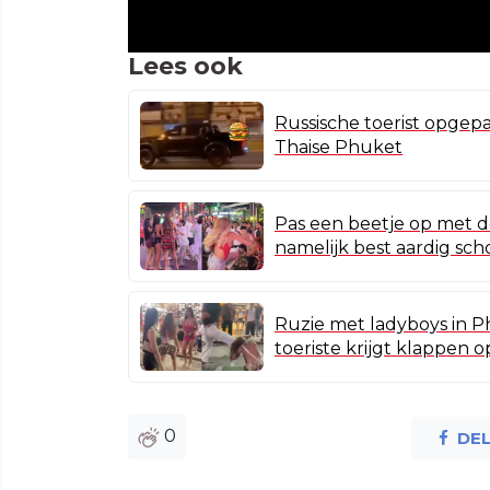
Lees ook
Russische toerist opgepa
Thaise Phuket
Pas een beetje op met 
namelijk best aardig sc
Ruzie met ladyboys in P
toeriste krijgt klappen o
0
DE