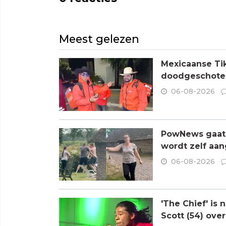
Meest gelezen
Mexicaanse Tik
doodgeschoten
06-08-2026
PowNews gaat 
wordt zelf aa
06-08-2026
'The Chief' is
Scott (54) ove