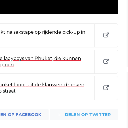
kt na sekstape op rijdende pick-up in
de ladyboys van Phuket, die kunnen
hoppen
huket loopt uit de klauwen: dronken
p straat
LEN OP FACEBOOK
DELEN OP TWITTER