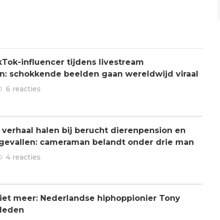
Tok-influencer tijdens livestream
: schokkende beelden gaan wereldwijd viraal
6 reacties
verhaal halen bij berucht dierenpension en
ngevallen: cameraman belandt onder drie man
4 reacties
 niet meer: Nederlandse hiphoppionier Tony
rleden