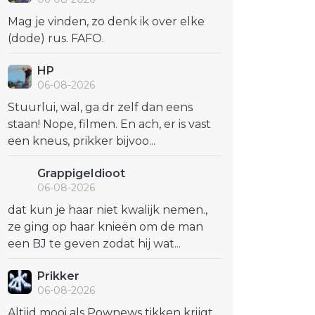
Mag je vinden, zo denk ik over elke
(dode) rus. FAFO.
HP
06-08-2026
Stuurlui, wal, ga dr zelf dan eens
staan! Nope, filmen. En ach, er is vast
een kneus, prikker bijvoo...
GrappigeIdioot
06-08-2026
dat kun je haar niet kwalijk nemen.,
ze ging op haar knieën om de man
een BJ te geven zodat hij wat...
Prikker
06-08-2026
Altijd mooi als Pownews tikken krijgt..