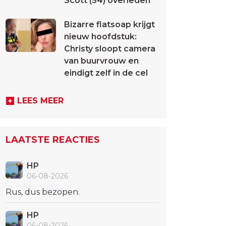
Scott (54) overleden
Bizarre flatsoap krijgt
nieuw hoofdstuk:
Christy sloopt camera
van buurvrouw en
eindigt zelf in de cel
LEES MEER
LAATSTE REACTIES
HP
06-08-2026
Rus, dus bezopen.
HP
06-08-2026