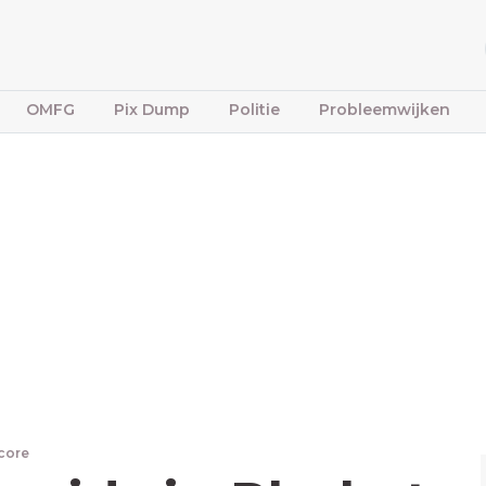
OMFG
Pix Dump
Politie
Probleemwijken
core