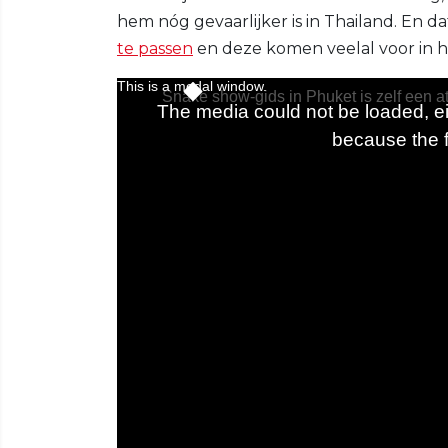
hem nóg gevaarlijker is in Thailand. En dat
te passen
en deze komen veelal voor in 