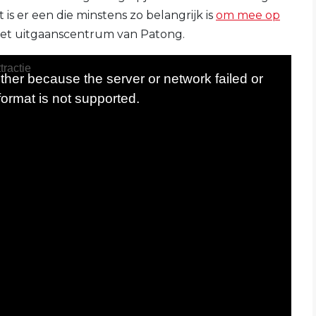
 is er een die minstens zo belangrijk is
om mee op
het uitgaanscentrum van Patong.