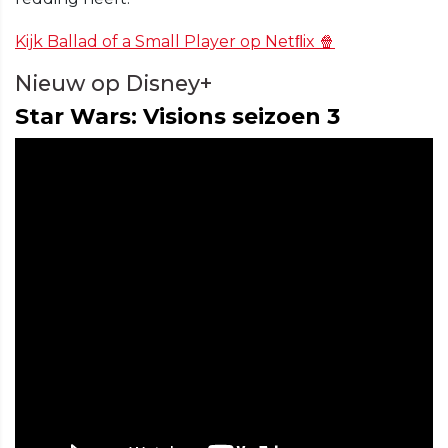
Kijk Ballad of a Small Player op Netﬂix 🍿
Nieuw op Disney+
Star Wars: Visions seizoen 3