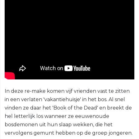
In deze re-make komen vijf vrienden vast te zitten
in een verlaten 'vakantiehuisje' in het bos. Al snel
vinden ze daar het 'Book of the Dead' en breekt de
hel letterlijk los wanneer ze eeuwenoude
bosdemonen uit hun slaap wekken, die het
vervolgens gemunt hebben op de groep jongeren.