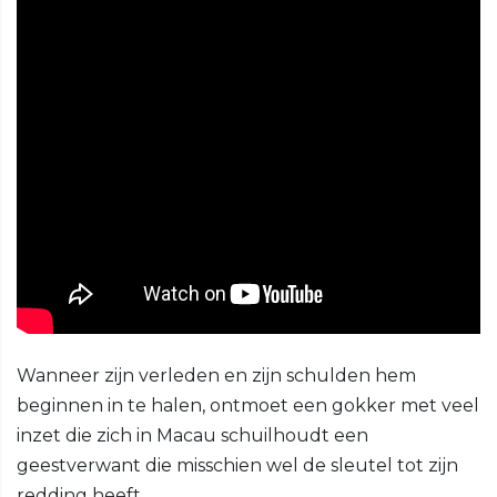
Wanneer zijn verleden en zijn schulden hem
beginnen in te halen, ontmoet een gokker met veel
inzet die zich in Macau schuilhoudt een
geestverwant die misschien wel de sleutel tot zijn
redding heeft.