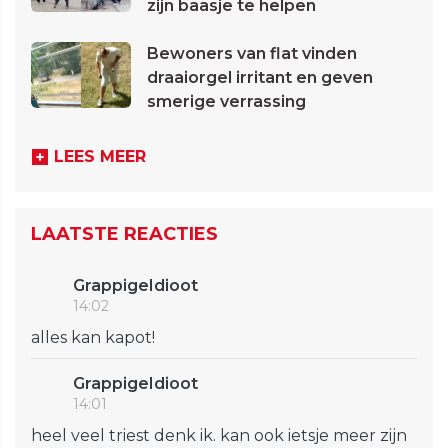
zijn baasje te helpen
Bewoners van flat vinden
draaiorgel irritant en geven
smerige verrassing
LEES MEER
LAATSTE REACTIES
GrappigeIdioot
14:02
alles kan kapot!
GrappigeIdioot
14:01
heel veel triest denk ik. kan ook ietsje meer zijn