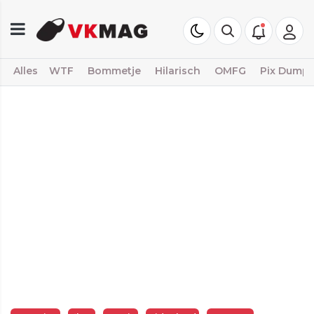
Alles
WTF
Bommetje
Hilarisch
OMFG
Pix Dump