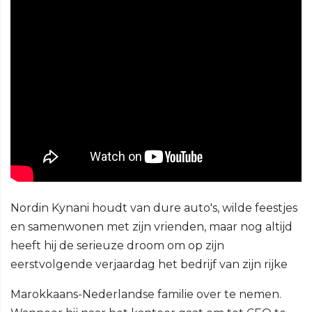
Nordin Kynani houdt van dure auto's, wilde feestjes
en samenwonen met zijn vrienden, maar nog altijd
heeft hij de serieuze droom om op zijn
eerstvolgende verjaardag het bedrijf van zijn rijke
Marokkaans-Nederlandse familie over te nemen.