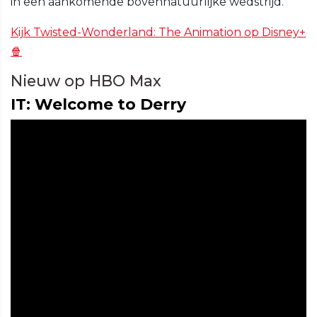
in een aankomende bovennatuurlijke wedstrijd.
Kijk Twisted-Wonderland: The Animation op Disney+
🍿
Nieuw op HBO Max
IT: Welcome to Derry