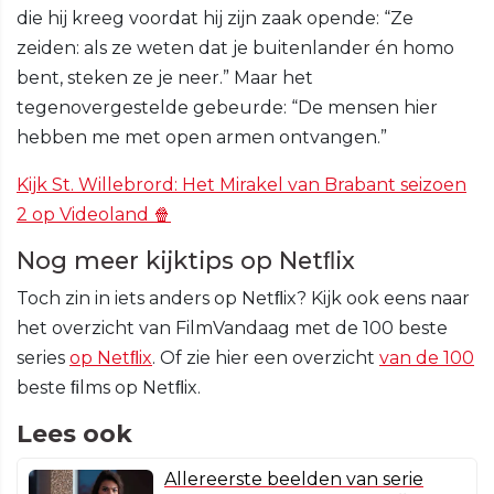
die hij kreeg voordat hij zijn zaak opende: “Ze
zeiden: als ze weten dat je buitenlander én homo
bent, steken ze je neer.” Maar het
tegenovergestelde gebeurde: “De mensen hier
hebben me met open armen ontvangen.”
Kijk St. Willebrord: Het Mirakel van Brabant seizoen
2 op Videoland 🍿
Nog meer kijktips op Netﬂix
Toch zin in iets anders op Netﬂix? Kijk ook eens naar
het overzicht van FilmVandaag met de 100 beste
series
op Netﬂix
. Of zie hier een overzicht
van de 100
beste ﬁlms op Netﬂix.
Lees ook
Allereerste beelden van serie