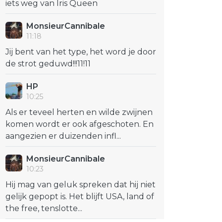
iets weg van Iris Queen
MonsieurCannibale
11:18
Jij bent van het type, het word je door
de strot geduwd!!!11!11
HP
10:25
Als er teveel herten en wilde zwijnen
komen wordt er ook afgeschoten. En
aangezien er duizenden infl...
MonsieurCannibale
10:23
Hij mag van geluk spreken dat hij niet
gelijk gepopt is. Het blijft USA, land of
the free, tenslotte...