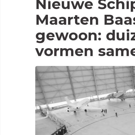
Nieuwe Schip
Maarten Baas
gewoon: dui
vormen same