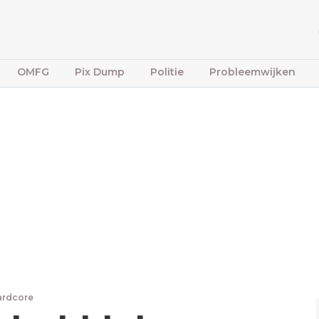
OMFG
Pix Dump
Politie
Probleemwijken
ardcore