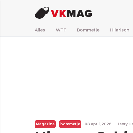
Alles
WTF
Bommetje
Hilarisch
Magazine
bommetje
08 april, 2026
·
Henry H