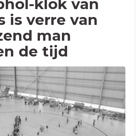
hol-klok van
 is verre van
zend man
n de tijd