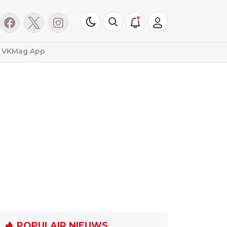
VKMag App
POPULAIR NIEUWS