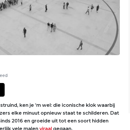
feed
struind, ken je ’m wel: die iconische klok waarbij
ijzers elke minuut opnieuw staat te schilderen. Dat
sinds 2016 en groeide uit tot een soort hidden
erlijk vele malen
viraal
gegaan.