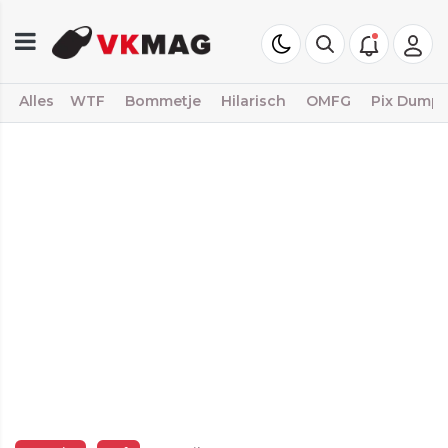
Alles
WTF
Bommetje
Hilarisch
OMFG
Pix Dump