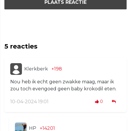
PLAATS REACTIE
5
reacties
Klerkberk
+198
Nou heb ik echt geen zwakke maag, maar ik
zou toch evengoed geen baby krokodil eten.
10-04-2024 19:01
0
HP
+14201