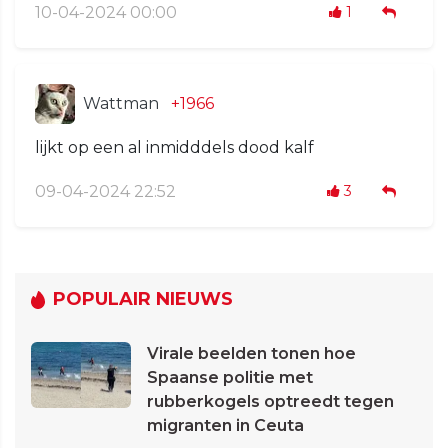
10-04-2024 00:00
1
Wattman
+1966
lijkt op een al inmidddels dood kalf
09-04-2024 22:52
3
POPULAIR NIEUWS
Virale beelden tonen hoe
Spaanse politie met
rubberkogels optreedt tegen
migranten in Ceuta