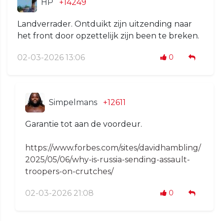
HP
+14249
Landverrader. Ontduikt zijn uitzending naar
het front door opzettelijk zijn been te breken.
02-03-2026 13:06
0
Simpelmans
+12611
Garantie tot aan de voordeur.
https://www.forbes.com/sites/davidhambling/
2025/05/06/why-is-russia-sending-assault-
troopers-on-crutches/
02-03-2026 21:08
0