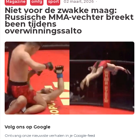
Magazine
omfg
sport
02 maart, 2026
·
Niet voor de zwakke maag:
Russische MMA-vechter breekt
been tijdens
overwinningssalto
Volg ons op Google
Ontvang onze nieuwste verhalen in je Google-feed