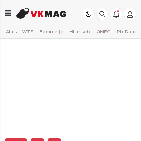
Alles
WTF
Bommetje
Hilarisch
OMFG
Pix Dump