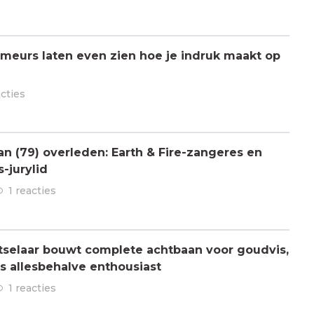
meurs laten even zien hoe je indruk maakt op
acties
 (79) overleden: Earth & Fire-zangeres en
-jurylid
1 reacties
tselaar bouwt complete achtbaan voor goudvis,
is allesbehalve enthousiast
1 reacties