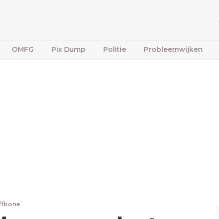
OMFG
Pix Dump
Politie
Probleemwijken
iffbone