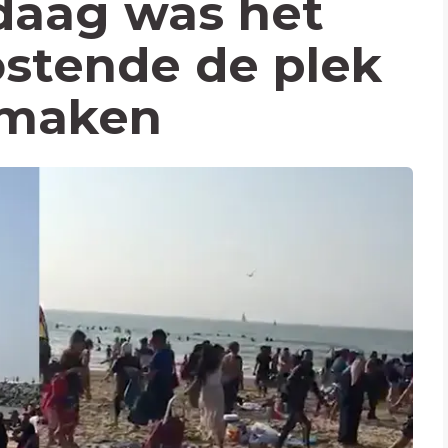
daag was het
stende de plek
 maken