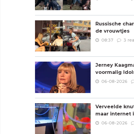
Russische char
de vrouwtjes
08:37
3 re
Jerney Kaagman
voormalig Idols
06-08-2026
Verveelde knu
maar internet 
06-08-2026