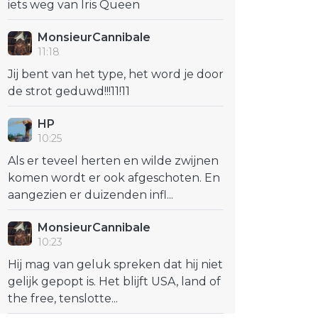
iets weg van Iris Queen
MonsieurCannibale
11:18
Jij bent van het type, het word je door
de strot geduwd!!!11!11
HP
10:25
Als er teveel herten en wilde zwijnen
komen wordt er ook afgeschoten. En
aangezien er duizenden infl...
MonsieurCannibale
10:23
Hij mag van geluk spreken dat hij niet
gelijk gepopt is. Het blijft USA, land of
the free, tenslotte...