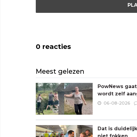
PLA
0
reacties
Meest gelezen
PowNews gaat 
wordt zelf aa
06-08-2026
Dat is duideli
niet fokken