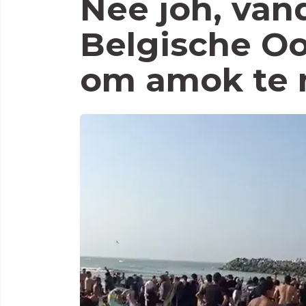
Nee joh, van
Belgische Oo
om amok te