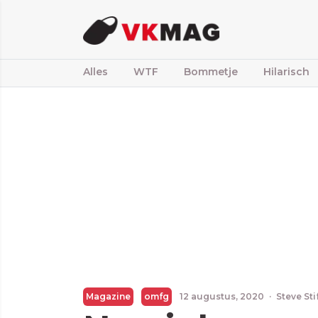
Alles
WTF
Bommetje
Hilarisch
Magazine
omfg
12 augustus, 2020
·
Steve St