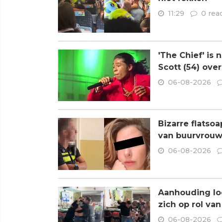
11:29
0 rea
'The Chief' is
Scott (54) ove
06-08-2026
Bizarre flatso
van buurvrouw 
06-08-2026
Aanhouding loo
zich op rol va
06-08-2026