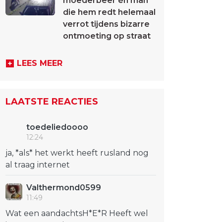
moederbeer én man
die hem redt helemaal
verrot tijdens bizarre
ontmoeting op straat
LEES MEER
LAATSTE REACTIES
toedeliedoooo
12:24
ja, *als* het werkt heeft rusland nog
al traag internet
Valthermond0599
11:49
Wat een aandachtsH*E*R Heeft wel