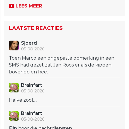
LEES MEER
LAATSTE REACTIES
Sjoerd
05-08-2026
Toen Marco een ongepaste opmerking in een
SMS had gezet zat Jan Roos er als de kippen
bovenop en hee...
Brainfart
05-08-2026
Halve zool….
Brainfart
05-08-2026
Fijn hoor die nachtdiensten……