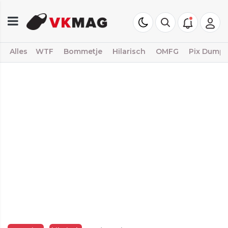
Alles
WTF
Bommetje
Hilarisch
OMFG
Pix Dump