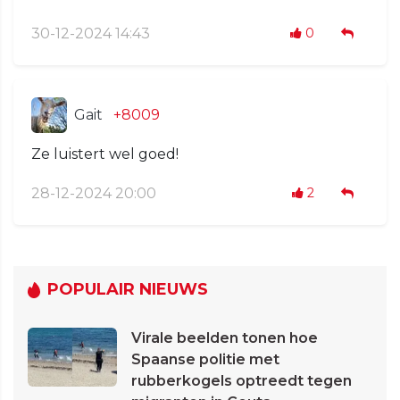
30-12-2024 14:43
0
Gait
+8009
Ze luistert wel goed!
28-12-2024 20:00
2
POPULAIR NIEUWS
Virale beelden tonen hoe
Spaanse politie met
rubberkogels optreedt tegen