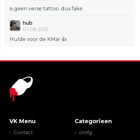
is geen verse tattoo. dus fake
hub
07-08-2026
Hulde voor de KMar 👍
VK Menu
Categorieen
Contact
omfg