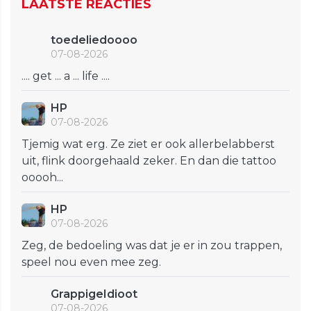
LAATSTE REACTIES
toedeliedoooo
07-08-2026
.... get ... a ... life ....
HP
07-08-2026
Tjemig wat erg. Ze ziet er ook allerbelabberst
uit, flink doorgehaald zeker. En dan die tattoo
ooooh...
HP
07-08-2026
Zeg, de bedoeling was dat je er in zou trappen,
speel nou even mee zeg.
GrappigeIdioot
07-08-2026