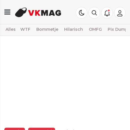
Alles
WTF
Bommetje
Hilarisch
OMFG
Pix Dump