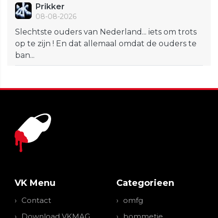
Prikker
08-08-2026
Slechtste ouders van Nederland... iets om trots
op te zijn ! En dat allemaal omdat de ouders te
ban...
VK Menu
Categorieen
Contact
omfg
Download VKMAG
bommetje