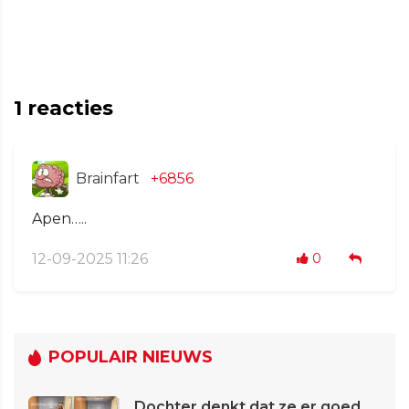
1
reacties
Brainfart
+6856
Apen…..
12-09-2025 11:26
0
POPULAIR NIEUWS
Dochter denkt dat ze er goed