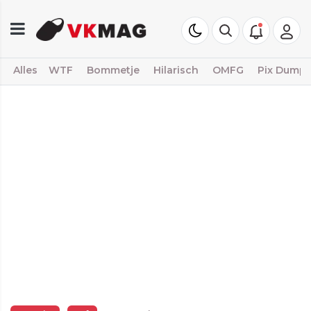
Alles
WTF
Bommetje
Hilarisch
OMFG
Pix Dump