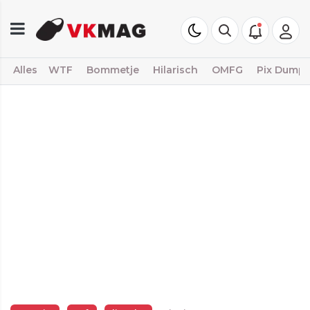
Alles
WTF
Bommetje
Hilarisch
OMFG
Pix Dump