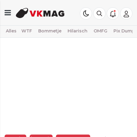
Alles
WTF
Bommetje
Hilarisch
OMFG
Pix Dump