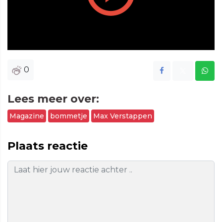
Play
Vide
0
Lees meer over:
Magazine
bommetje
Max Verstappen
Plaats reactie