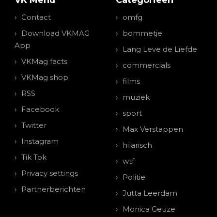
VK Menu
Categorieen
Contact
omfg
Download VKMAG
bommetje
App
Lang Leve de Liefde
VKMag facts
commercials
VKMag shop
films
RSS
muziek
Facebook
sport
Twitter
Max Verstappen
Instagram
hilarisch
Tik Tok
wtf
Privacy settings
Politie
Partnerberichten
Jutta Leerdam
Monica Geuze