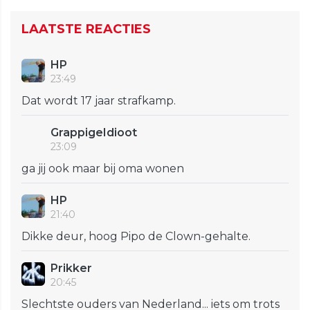
LAATSTE REACTIES
HP
23:49
Dat wordt 17 jaar strafkamp.
GrappigeIdioot
23:09
ga jij ook maar bij oma wonen
HP
21:40
Dikke deur, hoog Pipo de Clown-gehalte.
Prikker
20:45
Slechtste ouders van Nederland... iets om trots