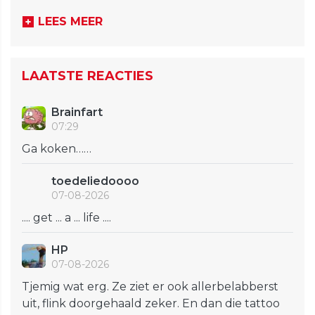
LEES MEER
LAATSTE REACTIES
Brainfart
07:29
Ga koken……
toedeliedoooo
07-08-2026
.... get ... a ... life ....
HP
07-08-2026
Tjemig wat erg. Ze ziet er ook allerbelabberst
uit, flink doorgehaald zeker. En dan die tattoo