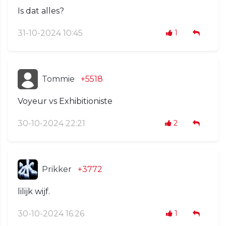
Is dat alles?
31-10-2024 10:45
1
Tommie
+5518
Voyeur vs Exhibitioniste
30-10-2024 22:21
2
Prikker
+3772
lilijk wijf.
30-10-2024 16:26
1