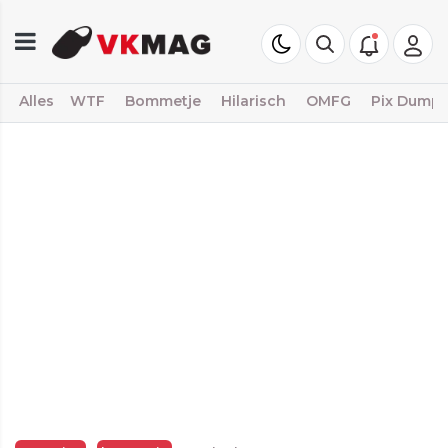
Alles
WTF
Bommetje
Hilarisch
OMFG
Pix Dump