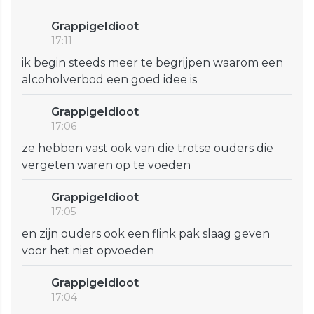
GrappigeIdioot
17:11
ik begin steeds meer te begrijpen waarom een
alcoholverbod een goed idee is
GrappigeIdioot
17:06
ze hebben vast ook van die trotse ouders die
vergeten waren op te voeden
GrappigeIdioot
17:05
en zijn ouders ook een flink pak slaag geven
voor het niet opvoeden
GrappigeIdioot
17:04