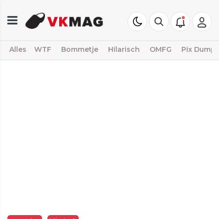
Alles
WTF
Bommetje
Hilarisch
OMFG
Pix Dump