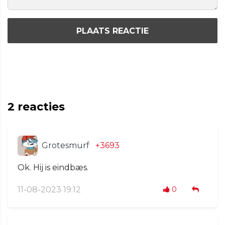
PLAATS REACTIE
2
reacties
Grotesmurf
+3693
Ok. Hij is eindbæs.
11-08-2023 19:12
0