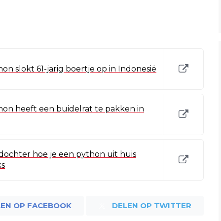
n slokt 61-jarig boertje op in Indonesië
hon heeft een buidelrat te pakken in
 dochter hoe je een python uit huis
ks
LEN OP FACEBOOK
DELEN OP TWITTER