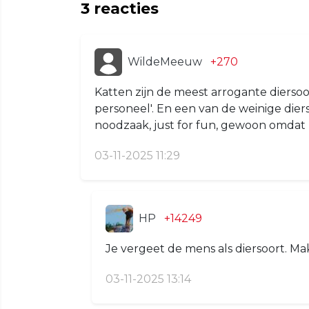
3
reacties
WildeMeeuw
+270
Katten zijn de meest arrogante dierso
personeel'. En een van de weinige die
noodzaak, just for fun, gewoon omdat
03-11-2025 11:29
HP
+14249
Je vergeet de mens als diersoort. M
03-11-2025 13:14