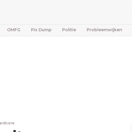
OMFG
Pix Dump
Politie
Probleemwijken
ardcore