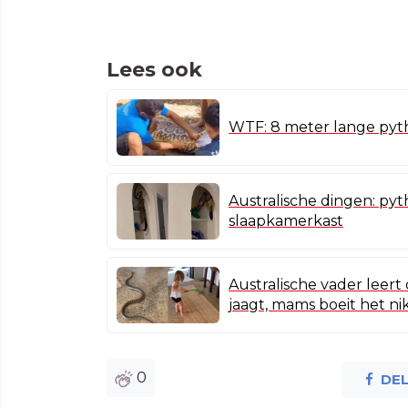
Lees ook
WTF: 8 meter lange pytho
Australische dingen: pyt
slaapkamerkast
Australische vader leert
jaagt, mams boeit het ni
0
DE