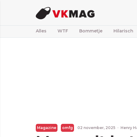
Alles
WTF
Bommetje
Hilarisch
Magazine
omfg
02 november, 2025
·
Henry H