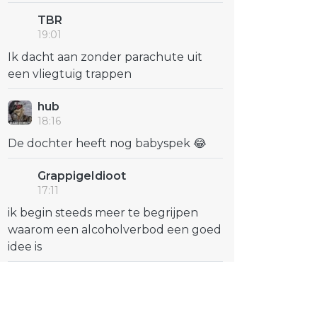
TBR
19:01
Ik dacht aan zonder parachute uit
een vliegtuig trappen
hub
18:16
De dochter heeft nog babyspek 😂
GrappigeIdioot
17:11
ik begin steeds meer te begrijpen
waarom een alcoholverbod een goed
idee is