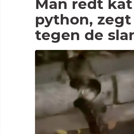
Man redt kat
python, zegt
tegen de sla