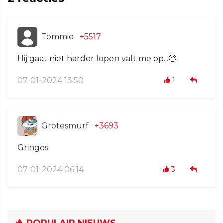
Tommie
+5517
Hij gaat niet harder lopen valt me op...🧐
07-01-2024 13:50
1
Grotesmurf
+3693
Gringos
07-01-2024 06:14
3