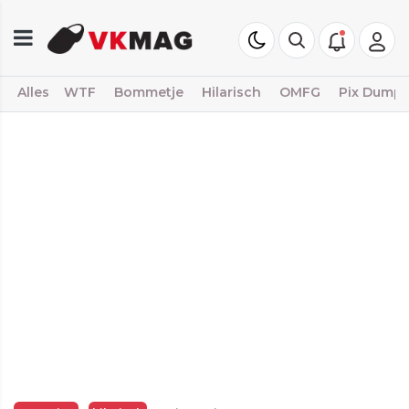
Alles
WTF
Bommetje
Hilarisch
OMFG
Pix Dump