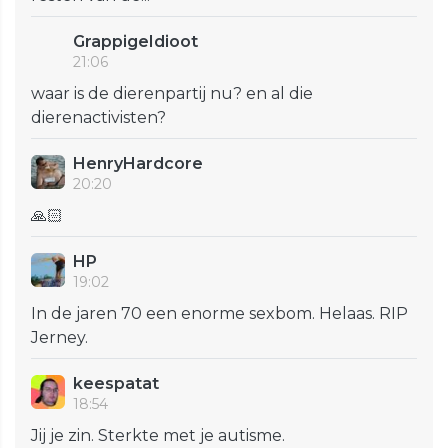
GrappigeIdioot
21:06
waar is de dierenpartij nu? en al die
dierenactivisten?
HenryHardcore
20:20
🙏🏻
HP
19:02
In de jaren 70 een enorme sexbom. Helaas. RIP
Jerney.
keespatat
18:54
Jij je zin. Sterkte met je autisme.